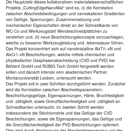
Die Hauptziele dieses kollaborativen materialwissenschaftlichen
Projekts „CuttingEdgeNanoMat“ sind es, (i) die Korrelation
zwischen Abscheidebedingungen und nanoskalieren Gradienten
von Gefüge, Spannungen, Zusammensetzung und
mechanischer Eigenschaften direkt an der Schneidkante von
WC-Co und Werkzeugstahl Wendeschneidplättchen zu
verstehen und, (ii) neue Beschichtungskonzepte vorzuschlagen,
welche zu besserer Werkzeugleistung und -lebensdauer führen.
Das Projekt konzentriert sich auf nanokristalline AlxTi1-xN und
AlxCr1-xN Beschichtungen, welche mittels chemischer und
physikalischer Gasphasenabscheidung (CVD und PVD) bei
Böhlerit GmbH und RÜBIG Tech GmbH hergestellt werden
sollen und danach intensiv vom akademischen Partner,
Montanuniversität Leoben, untersucht werden.
Das Projekt soll in zwei Schritten durchgeführt werden. Zunächst
wird die Korrelation zwischen Abscheideparametern,
Beschichtungsgefüge, Eigenspannungen, Härte, Bruchfestigkeit
und -zähigkeit, sowie Grenzflächenfestigkeit und -zähigkeit an
Schneidkanten untersucht. Im zweiten Schritt werden
insbesondere die Stöchiometrie und das Gefüge der CVD
Beschichtungen, sowie die Eigenspannungen, das Gefüge und
die Grenzflächenfestigkeit der PVD Beschichtungen optimiert.
Dies wird durch Abstimmung der Abscheidetemperatur und der