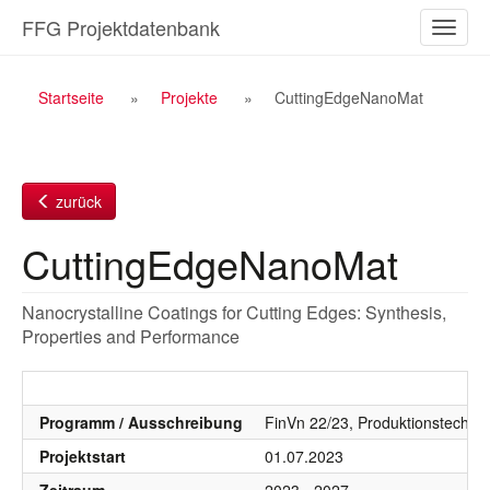
Zum
FFG Projektdatenbank
Naviga
Inhalt
ein-/a
Breadcrumb
Startseite
Projekte
CuttingEdgeNanoMat
Navigation
zurück
CuttingEdgeNanoMat
Nanocrystalline Coatings for Cutting Edges: Synthesis,
Properties and Performance
Programm / Ausschreibung
FinVn 22/23, Produktionstechnol
Projektstart
01.07.2023