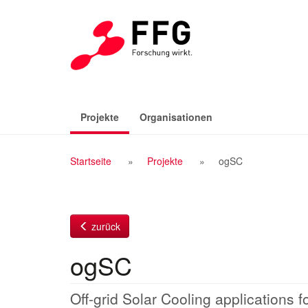
Zum
Inhalt
(aktiv)
Projekte
Organisationen
Breadcrumb
Startseite
Projekte
ogSC
Navigation
zurück
ogSC
Off-grid Solar Cooling applications f