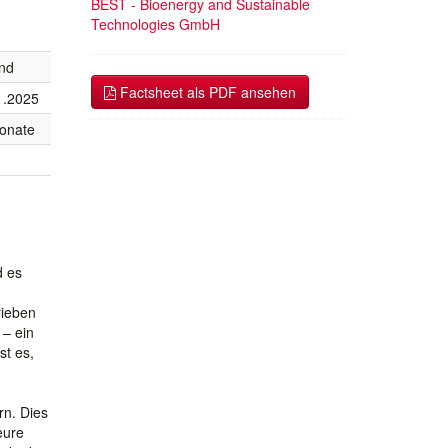
BEST - Bioenergy and Sustainable
Technologies GmbH
end
Factsheet als PDF ansehen
1.2025
onate
d es
rieben
 – ein
st es,
rn. Dies
eure