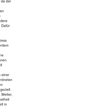
 da der
hen
u
ndere
. Dafür
ozess
ßerdem
ine
nnen.
lt
 einer
ordneten
en
gezielt
 Wetter,
stheit
lt in