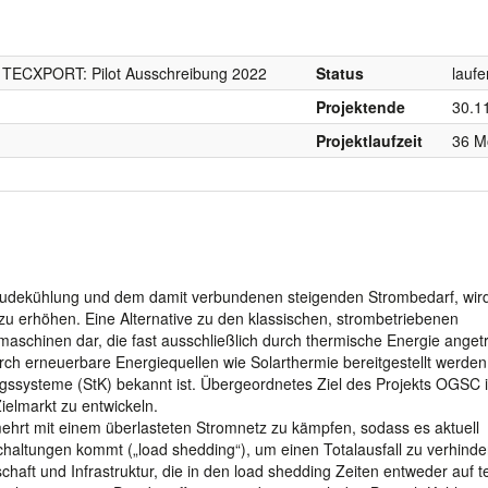
, TECXPORT: Pilot Ausschreibung 2022
Status
lauf
Projektende
30.1
Projektlaufzeit
36 M
bäudekühlung und dem damit verbundenen steigenden Strombedarf, wir
 zu erhöhen. Eine Alternative zu den klassischen, strombetriebenen
aschinen dar, die fast ausschließlich durch thermische Energie anget
ch erneuerbare Energiequellen wie Solarthermie bereitgestellt werden
gssysteme (StK) bekannt ist. Übergeordnetes Ziel des Projekts OGSC i
Zielmarkt zu entwickeln.
mehrt mit einem überlasteten Stromnetz zu kämpfen, sodass es aktuell
haltungen kommt („load shedding“), um einen Totalausfall zu verhinde
schaft und Infrastruktur, die in den load shedding Zeiten entweder auf t