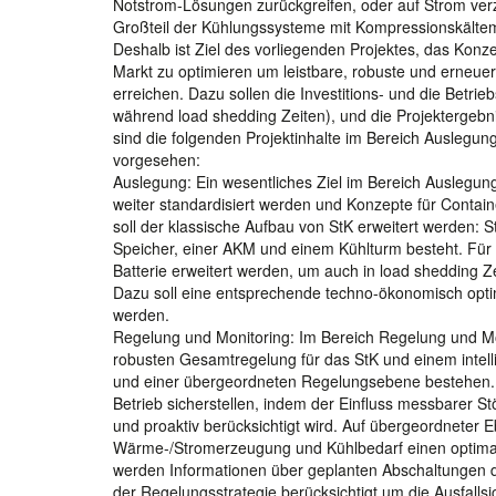
Notstrom-Lösungen zurückgreifen, oder auf Strom verz
Großteil der Kühlungssysteme mit Kompressionskältema
Deshalb ist Ziel des vorliegenden Projektes, das Kon
Markt zu optimieren um leistbare, robuste und erneue
erreichen. Dazu sollen die Investitions- und die Betri
während load shedding Zeiten), und die Projektergebn
sind die folgenden Projektinhalte im Bereich Auslegu
vorgesehen:
Auslegung: Ein wesentliches Ziel im Bereich Auslegung
weiter standardisiert werden und Konzepte für Cont
soll der klassische Aufbau von StK erweitert werden: 
Speicher, einer AKM und einem Kühlturm besteht. Für 
Batterie erweitert werden, um auch in load shedding Zei
Dazu soll eine entsprechende techno-ökonomisch optim
werden.
Regelung und Monitoring: Im Bereich Regelung und Mon
robusten Gesamtregelung für das StK und einem intell
und einer übergeordneten Regelungsebene bestehen. D
Betrieb sicherstellen, indem der Einfluss messbarer 
und proaktiv berücksichtigt wird. Auf übergeordneter 
Wärme-/Stromerzeugung und Kühlbedarf einen optimale
werden Informationen über geplanten Abschaltungen de
der Regelungsstrategie berücksichtigt um die Ausfallsic