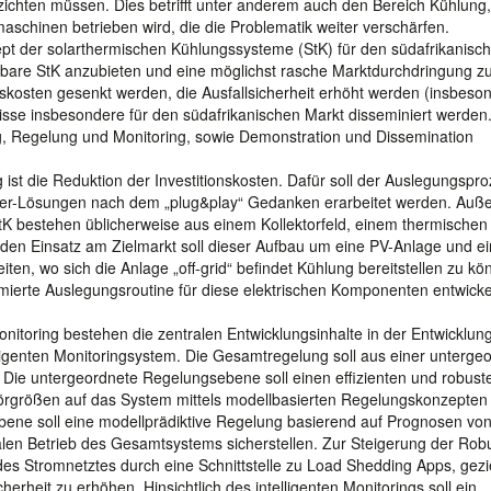
ichten müssen. Dies betrifft unter anderem auch den Bereich Kühlung,
schinen betrieben wird, die die Problematik weiter verschärfen.
zept der solarthermischen Kühlungssysteme (StK) für den südafrikanisc
rbare StK anzubieten und eine möglichst rasche Marktdurchdringung z
ebskosten gesenkt werden, die Ausfallsicherheit erhöht werden (insbeso
isse insbesondere für den südafrikanischen Markt disseminiert werden
ng, Regelung und Monitoring, sowie Demonstration und Dissemination
 ist die Reduktion der Investitionskosten. Dafür soll der Auslegungspr
ainer-Lösungen nach dem „plug&play“ Gedanken erarbeitet werden. Au
StK bestehen üblicherweise aus einem Kollektorfeld, einem thermischen
den Einsatz am Zielmarkt soll dieser Aufbau um eine PV-Anlage und e
ten, wo sich die Anlage „off-grid“ befindet Kühlung bereitstellen zu kö
ierte Auslegungsroutine für diese elektrischen Komponenten entwicke
itoring bestehen die zentralen Entwicklungsinhalte in der Entwicklung
igenten Monitoringsystem. Die Gesamtregelung soll aus einer unterge
ie untergeordnete Regelungsebene soll einen effizienten und robust
Störgrößen auf das System mittels modellbasierten Regelungskonzepten 
Ebene soll eine modellprädiktive Regelung basierend auf Prognosen von
n Betrieb des Gesamtsystems sicherstellen. Zur Steigerung der Robu
s Stromnetztes durch eine Schnittstelle zu Load Shedding Apps, gezie
herheit zu erhöhen. Hinsichtlich des intelligenten Monitorings soll ein