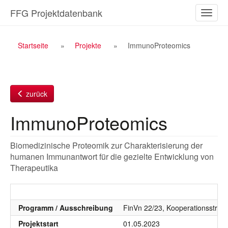
Zum
FFG Projektdatenbank
Naviga
Inhalt
ein-/a
Breadcrumb
Startseite
Projekte
ImmunoProteomics
Navigation
zurück
ImmunoProteomics
Biomedizinische Proteomik zur Charakterisierung der
humanen Immunantwort für die gezielte Entwicklung von
Therapeutika
Programm / Ausschreibung
FinVn 22/23, Kooperationsstruk
Projektstart
01.05.2023