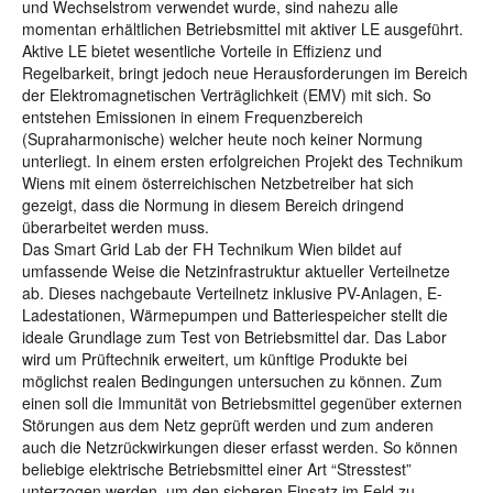
und Wechselstrom verwendet wurde, sind nahezu alle
momentan erhältlichen Betriebsmittel mit aktiver LE ausgeführt.
Aktive LE bietet wesentliche Vorteile in Effizienz und
Regelbarkeit, bringt jedoch neue Herausforderungen im Bereich
der Elektromagnetischen Verträglichkeit (EMV) mit sich. So
entstehen Emissionen in einem Frequenzbereich
(Supraharmonische) welcher heute noch keiner Normung
unterliegt. In einem ersten erfolgreichen Projekt des Technikum
Wiens mit einem österreichischen Netzbetreiber hat sich
gezeigt, dass die Normung in diesem Bereich dringend
überarbeitet werden muss.
Das Smart Grid Lab der FH Technikum Wien bildet auf
umfassende Weise die Netzinfrastruktur aktueller Verteilnetze
ab. Dieses nachgebaute Verteilnetz inklusive PV-Anlagen, E-
Ladestationen, Wärmepumpen und Batteriespeicher stellt die
ideale Grundlage zum Test von Betriebsmittel dar. Das Labor
wird um Prüftechnik erweitert, um künftige Produkte bei
möglichst realen Bedingungen untersuchen zu können. Zum
einen soll die Immunität von Betriebsmittel gegenüber externen
Störungen aus dem Netz geprüft werden und zum anderen
auch die Netzrückwirkungen dieser erfasst werden. So können
beliebige elektrische Betriebsmittel einer Art “Stresstest”
unterzogen werden, um den sicheren Einsatz im Feld zu