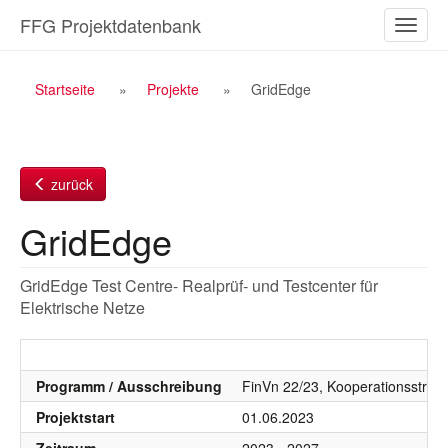
Zum
FFG Projektdatenbank
Naviga
Inhalt
ein-/a
Breadcrumb
Startseite
Projekte
GridEdge
Navigation
zurück
GridEdge
GridEdge Test Centre- Realprüf- und Testcenter für
Elektrische Netze
Programm / Ausschreibung
FinVn 22/23, Kooperationsstruk
Projektstart
01.06.2023