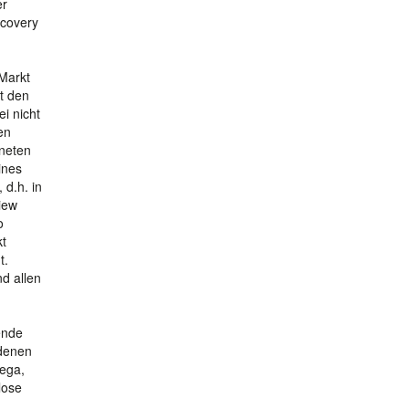
er
scovery
 Markt
it den
i nicht
en
hneten
ines
 d.h. in
iew
o
kt
t.
d allen
ende
 denen
Vega,
lose