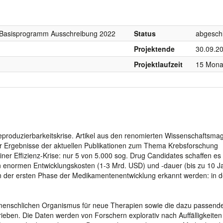
, Basisprogramm Ausschreibung 2022
Status
abgesch
Projektende
30.09.2
Projektlaufzeit
15 Mona
Reproduzierbarkeitskrise. Artikel aus den renomierten Wissenschaftsma
er Ergebnisse der aktuellen Publikationen zum Thema Krebsforschung
 einer Effizienz-Krise: nur 5 von 5.000 sog. Drug Candidates schaffen es 
n enormen Entwicklungskosten (1-3 Mrd. USD) und -dauer (bis zu 10 J
in der ersten Phase der Medikamentenentwicklung erkannt werden: in 
m menschlichen Organismus für neue Therapien sowie die dazu passend
trieben. Die Daten werden von Forschern explorativ nach Auffälligkeite