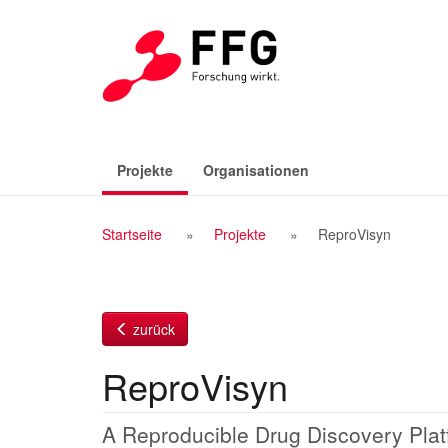
Zum
Inhalt
(aktiv)
Projekte
Organisationen
Breadcrumb
Startseite
Projekte
ReproVisyn
Navigation
zurück
ReproVisyn
A Reproducible Drug Discovery Pla