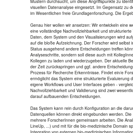
Mustern durchsucht, um diese Angriffspunkte zu identi
visuellen Datenanalyse eingesetzt. Im Gegensatz zu d
im Wesentlichen freie Grundlagenforschung. Die Ergebn
Genau hier wollen wir ansetzen: Wir entwickeln eine w
eine vollständige Nachvollziehbarkeit und strukturiert
Daten, dem System und den Visualisierungen wird auf
auf die bloße Aufzeichnung. Der Forscher wird selbs
Status ausgehend andere Entscheidungen treffen können
Analyseschritte, sondern soll diese auch mit KollegInn
Kollegen zu laden und wiederzugeben. Der aktuelle Ben
der Zeit zurückspringen und ggf. andere Entscheidunge
Prozess für Recherche Erkenntnisse. Findet ein/e Forsc
ermöglicht das System eine strukturierte Evaluierung 
eigene Workflows und User Interfaces geben - verglei
Nachvollziehbarkeit und Validierung sind zwei wesentl
darauf aufbauenden Entscheidungen.
Das System kann rein durch Konfiguration an die dar
Datenquellen können direkt eingebunden werden. Di
mehrere ForscherInnen gemeinsam arbeiten. Die Analyse
LineUp, ...) und mit für die bio-medizinische Domain sp
Integration von externen bio-medizinischen Informati