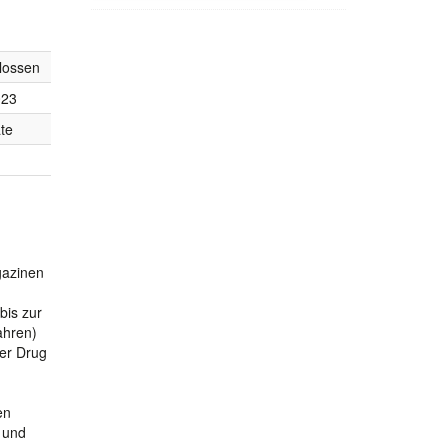
lossen
023
te
gazinen
bis zur
ahren)
der Drug
en
n und