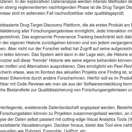
fizieren. In der explorativen Datenanalyse werden intensiv Methoden d
en streng reglementierten nachfolgenden Phase ist die Drug Target Di
isse sind im seltensten Fall nachvollziehbar oder qualitätsgeprüft.
ebbasierte Drug-Target-Discovery Plattform, die als erstes Produkt am
e Validierung aller Forschungsergebnisse ermöglicht. Jede Interaktion m
gezeichnet. Das sogenannte Provenance Tracking beschränkt sich dabe
t in der eigenen Historie zurückgehen können und von jedem vergangen
. Aber nicht nur der Forscher selbst hat Zugriff auf seine aufgezeic
en teilen können. Das System wird dann in der Lage sein, die Historie e
utzer soll diese “fremde” Historie wie seine eigene behandeln können,
n treffen und Alternativen ausprobieren. Dies ermöglicht ein Peer-Rev
herIn etwas, was im Kontext des aktuellen Projekts eine Finding ist, s
dieser Erkenntnis durch andere ForscherInnen. Hierfür soll es im Produ
chbar mit Code-Reviews wie man sie aus der Softwareentwicklung kenn
iche Bestandteile zur Qualitätssicherung von Forschungsergebnissen un
unterliegende, existierende Datenlandschaft angepasst werden. Besteh
e Forschungsdaten können zu Projekten zusammengefasst werden, an
 der Daten selbst passiert mit cutting-edge Visual Analytics Tools (
ezialisierte Visualisierungen. Darüber hinaus, bietet das Tool eine naht
onsquellen wie Pubmed, Ensemble, UniProt, etc.