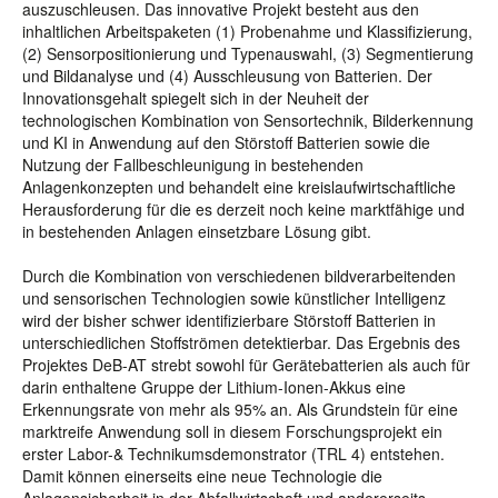
auszuschleusen. Das innovative Projekt besteht aus den
inhaltlichen Arbeitspaketen (1) Probenahme und Klassifizierung,
(2) Sensorpositionierung und Typenauswahl, (3) Segmentierung
und Bildanalyse und (4) Ausschleusung von Batterien. Der
Innovationsgehalt spiegelt sich in der Neuheit der
technologischen Kombination von Sensortechnik, Bilderkennung
und KI in Anwendung auf den Störstoff Batterien sowie die
Nutzung der Fallbeschleunigung in bestehenden
Anlagenkonzepten und behandelt eine kreislaufwirtschaftliche
Herausforderung für die es derzeit noch keine marktfähige und
in bestehenden Anlagen einsetzbare Lösung gibt.
Durch die Kombination von verschiedenen bildverarbeitenden
und sensorischen Technologien sowie künstlicher Intelligenz
wird der bisher schwer identifizierbare Störstoff Batterien in
unterschiedlichen Stoffströmen detektierbar. Das Ergebnis des
Projektes DeB-AT strebt sowohl für Gerätebatterien als auch für
darin enthaltene Gruppe der Lithium-Ionen-Akkus eine
Erkennungsrate von mehr als 95% an. Als Grundstein für eine
marktreife Anwendung soll in diesem Forschungsprojekt ein
erster Labor-& Technikumsdemonstrator (TRL 4) entstehen.
Damit können einerseits eine neue Technologie die