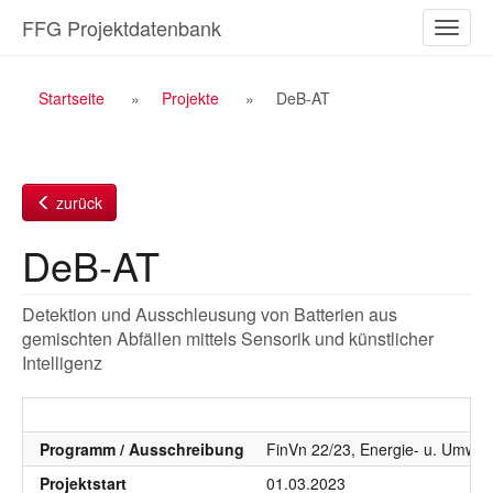
Zum
FFG Projektdatenbank
Naviga
Inhalt
ein-/a
Breadcrumb
Startseite
Projekte
DeB-AT
Navigation
zurück
DeB-AT
Detektion und Ausschleusung von Batterien aus
gemischten Abfällen mittels Sensorik und künstlicher
Intelligenz
Programm / Ausschreibung
FinVn 22/23, Energie- u. Umwelt
Projektstart
01.03.2023