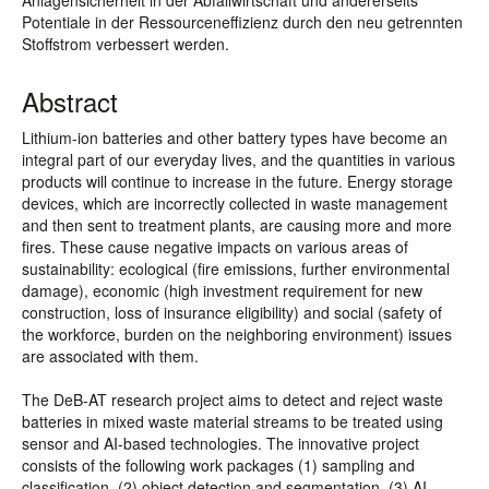
Anlagensicherheit in der Abfallwirtschaft und andererseits
Potentiale in der Ressourceneffizienz durch den neu getrennten
Stoffstrom verbessert werden.
Abstract
Lithium-ion batteries and other battery types have become an
integral part of our everyday lives, and the quantities in various
products will continue to increase in the future. Energy storage
devices, which are incorrectly collected in waste management
and then sent to treatment plants, are causing more and more
fires. These cause negative impacts on various areas of
sustainability: ecological (fire emissions, further environmental
damage), economic (high investment requirement for new
construction, loss of insurance eligibility) and social (safety of
the workforce, burden on the neighboring environment) issues
are associated with them.
The DeB-AT research project aims to detect and reject waste
batteries in mixed waste material streams to be treated using
sensor and AI-based technologies. The innovative project
consists of the following work packages (1) sampling and
classification, (2) object detection and segmentation, (3) AI