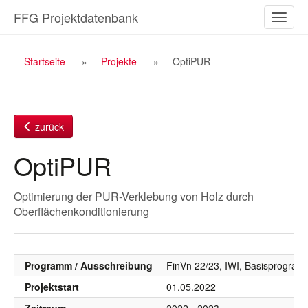
Zum
FFG Projektdatenbank
Naviga
Inhalt
ein-/a
Breadcrumb
Startseite
Projekte
OptiPUR
Navigation
zurück
OptiPUR
Optimierung der PUR-Verklebung von Holz durch
Oberflächenkonditionierung
Programm / Ausschreibung
FinVn 22/23, IWI, Basisprogra
Projektstart
01.05.2022