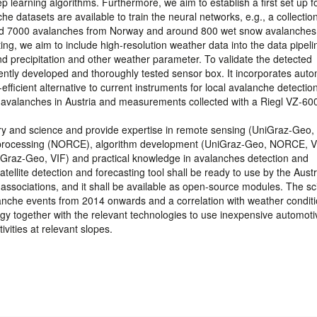
p learning algorithms. Furthermore, we aim to establish a first set up f
 datasets are available to train the neural networks, e.g., a collection
nd 7000 avalanches from Norway and around 800 wet snow avalanches
ng, we aim to include high-resolution weather data into the data pipel
 precipitation and other weather parameter. To validate the detected
cently developed and thoroughly tested sensor box. It incorporates auto
fficient alternative to current instruments for local avalanche detection
of avalanches in Austria and measurements collected with a Riegl VZ-60
ry and science and provide expertise in remote sensing (UniGraz-Geo,
processing (NORCE), algorithm development (UniGraz-Geo, NORCE, V
raz-Geo, VIF) and practical knowledge in avalanches detection and
atellite detection and forecasting tool shall be ready to use by the Aust
associations, and it shall be available as open-source modules. The sci
lanche events from 2014 onwards and a correlation with weather condit
egy together with the relevant technologies to use inexpensive automoti
vities at relevant slopes.