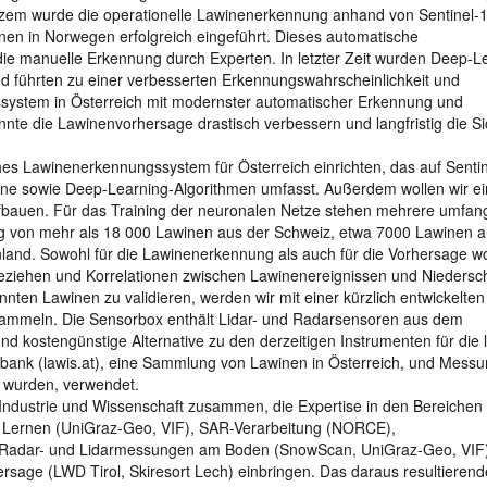
Kurzem wurde die operationelle Lawinenerkennung anhand von Sentinel-
ionen in Norwegen erfolgreich eingeführt. Dieses automatische
ie manuelle Erkennung durch Experten. In letzter Zeit wurden Deep-L
d führten zu einer verbesserten Erkennungswahrscheinlichkeit und
system in Österreich mit modernster automatischer Erkennung und
nnte die Lawinenvorhersage drastisch verbessern und langfristig die Si
 Lawinenerkennungssystem für Österreich einrichten, das auf Sentin
line sowie Deep-Learning-Algorithmen umfasst. Außerdem wollen wir ei
fbauen. Für das Training der neuronalen Netze stehen mehrere umfan
g von mehr als 18 000 Lawinen aus der Schweiz, etwa 7000 Lawinen 
nd. Sowohl für die Lawinenerkennung als auch für die Vorhersage wo
beziehen und Korrelationen zwischen Lawinenereignissen und Niedersc
ten Lawinen zu validieren, werden wir mit einer kürzlich entwickelten
sammeln. Die Sensorbox enthält Lidar- und Radarsensoren aus dem
nd kostengünstige Alternative zu den derzeitigen Instrumenten für die 
bank (lawis.at), eine Sammlung von Lawinen in Österreich, und Mess
 wurden, verwendet.
 Industrie und Wissenschaft zusammen, die Expertise in den Bereichen
Lernen (UniGraz-Geo, VIF), SAR-Verarbeitung (NORCE),
 Radar- und Lidarmessungen am Boden (SnowScan, UniGraz-Geo, VIF
rsage (LWD Tirol, Skiresort Lech) einbringen. Das daraus resultierend