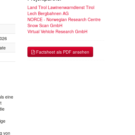
Land Tirol Lawinenwarndienst Tirol
Lech Bergbahnen AG
NORCE - Norwegian Research Centre
Snow Scan GmbH
Virtual Vehicle Research GmbH
2026
ate
Factsheet als PDF ansehen
ls eine
t
die
ige
ng von