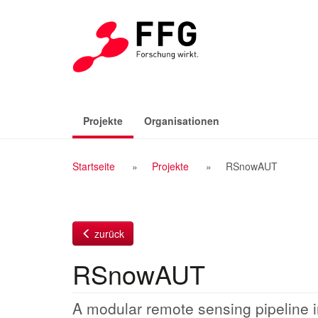
Zum
Inhalt
(aktiv)
Projekte
Organisationen
Breadcrumb
Startseite
Projekte
RSnowAUT
Navigation
zurück
RSnowAUT
A modular remote sensing pipeline i