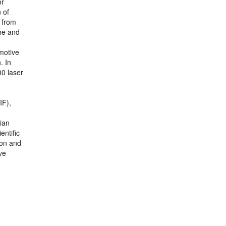
or
 of
 from
ine and
motive
. In
00 laser
IF),
rian
entific
ion and
ve