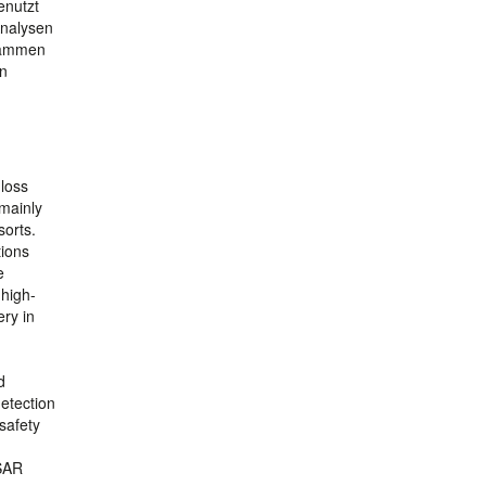
enutzt
Analysen
usammen
en
 loss
 mainly
sorts.
tions
e
 high-
ery in
d
detection
safety
 SAR