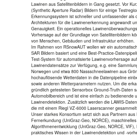
Lawinen aus Satellitenbildern in Gang gesetzt. Vor 
(Synthetic Aperture Radar) Bildern für einige Testreg
Erkennungssystem ist schneller und umfassender als d
Architekturen für die Lawinenerkennung angewandt un
Genauigkeit. Ein operationelles Lawinenüberwachungs
Vorhersage auf der Grundlage von Satellitenbildern kö
von Menschen, Gebäuden und Infrastruktur erhöhen.
Im Rahmen von RSnowAUT wollen wir ein automatisches
SAR Bildern basiert und eine Best-Practice-Datenpipe
Test-System für automatisierte Lawinenvorhersage au
Lawinendatensätze zur Verfügung, e.g. eine Sammlun
Norwegen und etwa 800 Nassschneelawinen aus Grönla
hochauflösende Wetterdaten in die Datenpipeline ein
sowie anderen Wetterparametern nutzen. Um die erkann
gründlich getesteten Sensorbox Ground-Truth-Daten 
Automobilbereich und ist eine einfach zu bedienende u
Lawinendetektion. Zusätzlich werden die LAWIS-Daten
die mit einem Riegl VZ-6000 Laserscanner gesammelt
Unser starkes Konsortium setzt sich aus Partnern aus
Fernerkundung (UniGraz-Geo, NORCE), maschinelles 
Algorithmenentwicklung (UniGraz-Geo, NORCE, VIF),
praktisches Wissen in der Lawinendetektion und -vorhe