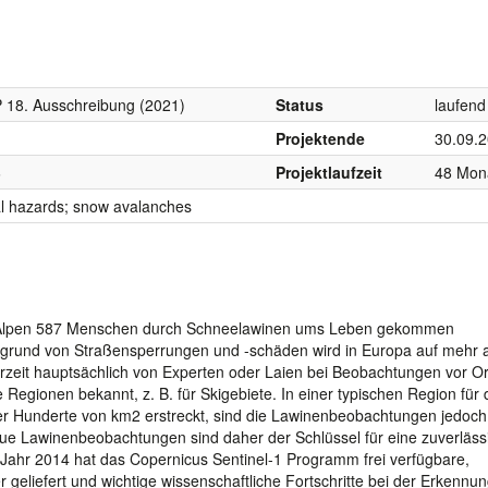
g
 18. Ausschreibung (2021)
Status
laufend
Projektende
30.09.
6
Projektlaufzeit
48 Mon
l hazards; snow avalanches
hen Alpen 587 Menschen durch Schneelawinen ums Leben gekommen
aufgrund von Straßensperrungen und -schäden wird in Europa auf mehr a
erzeit hauptsächlich von Experten oder Laien bei Beobachtungen vor Or
e Regionen bekannt, z. B. für Skigebiete. In einer typischen Region für 
ber Hunderte von km2 erstreckt, sind die Lawinenbeobachtungen jedoch
e Lawinenbeobachtungen sind daher der Schlüssel für eine zuverläss
 Jahr 2014 hat das Copernicus Sentinel-1 Programm frei verfügbare,
 geliefert und wichtige wissenschaftliche Fortschritte bei der Erkennu