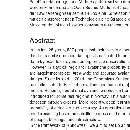
Satellitenerkennungs- und Vorhersagetool soll von de
werden können und als Open-Source-Modul verfügbar se
der Lawinenereignisse seit 2014 und eine Korrelation
mit den entsprechenden Technologien eine Strategie e
Messung der lokalen Lawinenaktivitäten an relevante
Abstract
In the last 25 years, 587 people lost their lives in sno
due to road closures and damages is estimated to be m
done by experts or laymen during on-site observations. A
However, in a typical region for avalanche probabilit
are largely incomplete. Area-wide and accurate avalan
danger. Since its start in 2014, the Copernicus Senti
resolution satellite Earth observations and has set majo
motion. Recently, operational avalanche detection fro
introduced for some test regions in Norway. This aut
detection through experts. More recently, deep learnin
probability of detection and accuracy. An operational 
and forecasting based on satellite images could dramat
of people, buildings, and infrastructure.
In the framework of RSnowAUT, we aim to set up an a