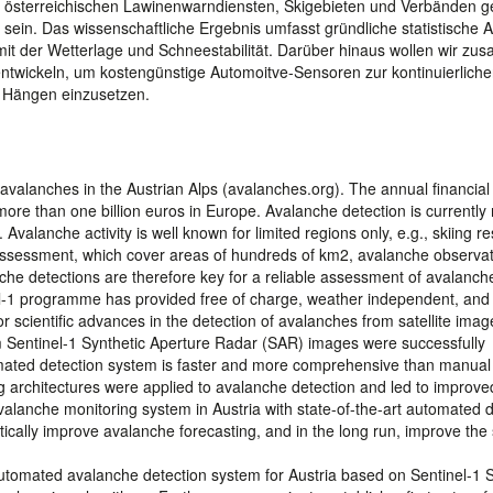
n österreichischen Lawinenwarndiensten, Skigebieten und Verbänden g
in. Das wissenschaftliche Ergebnis umfasst gründliche statistische 
 mit der Wetterlage und Schneestabilität. Darüber hinaus wollen wir z
ntwickeln, um kostengünstige Automoitve-Sensoren zur kontinuierlich
n Hängen einzusetzen.
w avalanches in the Austrian Alps (avalanches.org). The annual financial
ore than one billion euros in Europe. Avalanche detection is currently
valanche activity is well known for limited regions only, e.g., skiing re
y assessment, which cover areas of hundreds of km2, avalanche observa
che detections are therefore key for a reliable assessment of avalanch
nel-1 programme has provided free of charge, weather independent, and
r scientific advances in the detection of avalanches from satellite imag
m Sentinel-1 Synthetic Aperture Radar (SAR) images were successfully
omated detection system is faster and more comprehensive than manual
g architectures were applied to avalanche detection and led to improve
avalanche monitoring system in Austria with state-of-the-art automated 
ically improve avalanche forecasting, and in the long run, improve the 
utomated avalanche detection system for Austria based on Sentinel-1