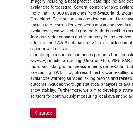
imagery including a best practice data pipeline and dee
avalanche forecasting. Several comprehensive avalanche
more than 18 000 avalanches from Switzerland, arou
Greenland. For both, avalanche detection and forecasti
make use of correlations between avalanche events and
avalanches, we will obtain ground truth data with a re
lidar and radar sensors and is an easy to use and cost-e
addition, the LAWIS database (lawis.at), a collection 
scanner will be used.
Our strong consortium comprises partners from indust
NORCE), machine learning (UniGraz-Geo, VIF), SAR 
radar and lidar ground measurements (SnowScan, UniG
forecasting (LWD Tirol, Skiresort Lech). Our resulting s
avalanche warning services, skiing resorts and related 
outcome includes thorough statistical analyses of ava
snow stability. Furthermore, we aim to develop a strat
sensors for continuously measuring local avalanche acti
zurück