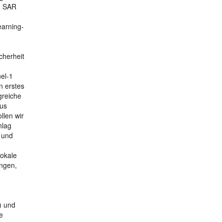
1 SAR
earning-
cherheit
el-1
n erstes
greiche
aus
llen wir
hlag
 und
lokale
ungen,
) und
e