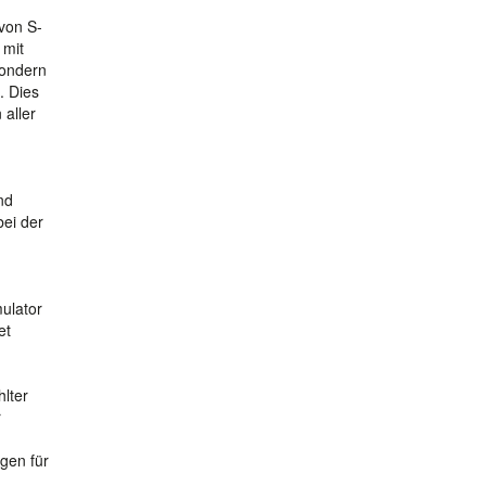
 von S-
 mit
sondern
. Dies
 aller
nd
bei der
ulator
et
hlter
r
gen für