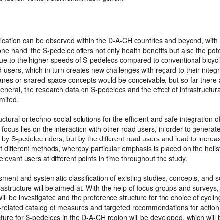
rification can be observed within the D-A-CH countries and beyond, with
e hand, the S-pedelec offers not only health benefits but also the pote
 due to the higher speeds of S-pedelecs compared to conventional bicyc
ad users, which in turn creates new challenges with regard to their integr
e lanes or shared-space concepts would be conceivable, but so far there 
 general, the research data on S-pedelecs and the effect of infrastructura
mited.
ructural or techno-social solutions for the efficient and safe integration o
 focus lies on the interaction with other road users, in order to generat
by S-pedelec riders, but by the different road users and lead to incre
of different methods, whereby particular emphasis is placed on the holist
elevant users at different points in time throughout the study.
sment and systematic classification of existing studies, concepts, and s
rastructure will be aimed at. With the help of focus groups and surveys,
ll be investigated and the preference structure for the choice of cyclin
ion-related catalog of measures and targeted recommendations for action 
cture for S-pedelecs in the D-A-CH region will be developed, which will 