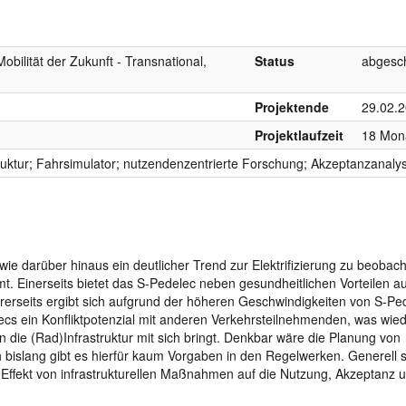
Mobilität der Zukunft - Transnational,
Status
abgesc
Projektende
29.02.
Projektlaufzeit
18 Mon
ruktur; Fahrsimulator; nutzendenzentrierte Forschung; Akzeptanzanaly
ie darüber hinaus ein deutlicher Trend zur Elektrifizierung zu beobach
t. Einerseits bietet das S-Pedelec neben gesundheitlichen Vorteilen a
dererseits ergibt sich aufgrund der höheren Geschwindigkeiten von S-Pe
ecs ein Konfliktpotenzial mit anderen Verkehrsteilnehmenden, was wi
in die (Rad)Infrastruktur mit sich bringt. Denkbar wäre die Planung von
islang gibt es hierfür kaum Vorgaben in den Regelwerken. Generell s
Effekt von infrastrukturellen Maßnahmen auf die Nutzung, Akzeptanz 