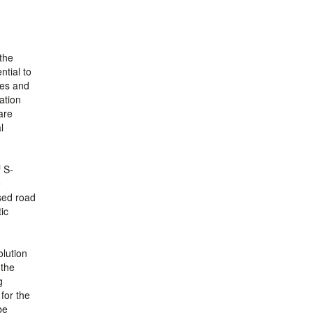
 the
ntial to
les and
ation
are
l
f S-
e
ased road
ic
olution
 the
g
for the
be