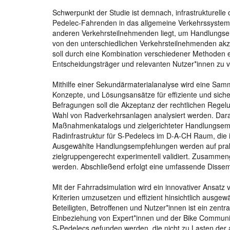
Schwerpunkt der Studie ist demnach, infrastrukturelle
Pedelec-Fahrenden in das allgemeine Verkehrssystem z
anderen Verkehrsteilnehmenden liegt, um Handlungse
von den unterschiedlichen Verkehrsteilnehmenden akzep
soll durch eine Kombination verschiedener Methoden er
Entscheidungsträger und relevanten Nutzer*innen zu v
Mithilfe einer Sekundärmaterialanalyse wird eine Sam
Konzepte, und Lösungsansätze für effiziente und sich
Befragungen soll die Akzeptanz der rechtlichen Regelu
Wahl von Radverkehrsanlagen analysiert werden. Dar
Maßnahmenkatalogs und zielgerichteter Handlungsemp
Radinfrastruktur für S-Pedelecs im D-A-CH Raum, die 
Ausgewählte Handlungsempfehlungen werden auf prakt
zielgruppengerecht experimentell validiert. Zusammen
werden. Abschließend erfolgt eine umfassende Diss
Mit der Fahrradsimulation wird ein innovativer Ansatz 
Kriterien umzusetzen und effizient hinsichtlich ausgewä
Beteiligten, Betroffenen und Nutzer*innen ist ein zentr
Einbeziehung von Expert*innen und der Bike Community
S-Pedelecs gefunden werden, die nicht zu Lasten de