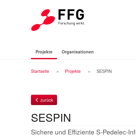
Zum
Inhalt
(aktiv)
Projekte
Organisationen
Breadcrumb
Startseite
Projekte
SESPIN
Navigation
zurück
SESPIN
Sichere und Effiziente S-Pedelec-Inf