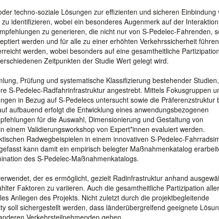
 oder techno-soziale Lösungen zur effizienten und sicheren Einbindung
u identifizieren, wobei ein besonderes Augenmerk auf der Interaktion
mpfehlungen zu generieren, die nicht nur von S-Pedelec-Fahrenden, 
tiert werden und für alle zu einer erhöhten Verkehrssicherheit führen
reicht werden, wobei besonders auf eine gesamtheitliche Partizipation
erschiedenen Zeitpunkten der Studie Wert gelegt wird.
mlung, Prüfung und systematische Klassifizierung bestehender Studien,
ere S-Pedelec-Radfahrinfrastruktur angestrebt. Mittels Fokusgruppen u
ngen in Bezug auf S-Pedelecs untersucht sowie die Präferenzstruktur 
auf aufbauend erfolgt die Entwicklung eines anwendungsbezogenen
fehlungen für die Auswahl, Dimensionierung und Gestaltung von
in einem Validierungsworkshop von Expert*innen evaluiert werden.
ischen Radwegbeispielen in einem innovativen S-Pedelec-Fahrradsim
gefasst kann damit ein empirisch belegter Maßnahmenkatalog erarbeit
emination des S-Pedelec-Maßnahmenkatalogs.
verwendet, der es ermöglicht, gezielt Radinfrastruktur anhand ausgewä
hlter Faktoren zu variieren. Auch die gesamtheitliche Partizipation alle
ales Anliegen des Projekts. Nicht zuletzt durch die projektbegleitende
 soll sichergestellt werden, dass länderübergreifend geeignete Lösun
r anderen Verkehrsteilnehmenden gehen.