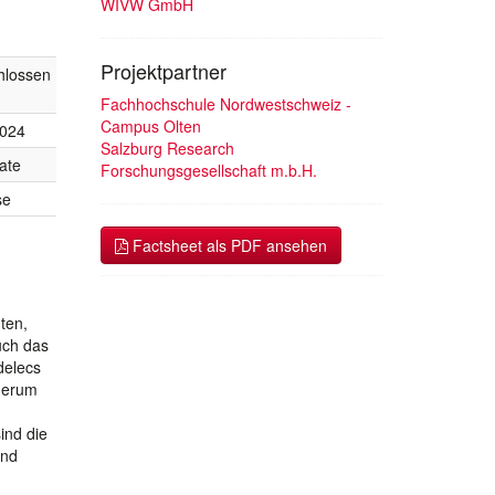
WIVW GmbH
Projektpartner
hlossen
Fachhochschule Nordwestschweiz -
Campus Olten
2024
Salzburg Research
ate
Forschungsgesellschaft m.b.H.
se
Factsheet als PDF ansehen
ten,
uch das
delecs
ederum
ind die
und