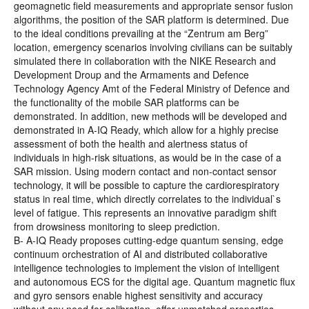
geomagnetic field measurements and appropriate sensor fusion
algorithms, the position of the SAR platform is determined. Due
to the ideal conditions prevailing at the “Zentrum am Berg”
location, emergency scenarios involving civilians can be suitably
simulated there in collaboration with the NIKE Research and
Development Droup and the Armaments and Defence
Technology Agency Amt of the Federal Ministry of Defence and
the functionality of the mobile SAR platforms can be
demonstrated. In addition, new methods will be developed and
demonstrated in A-IQ Ready, which allow for a highly precise
assessment of both the health and alertness status of
individuals in high-risk situations, as would be in the case of a
SAR mission. Using modern contact and non-contact sensor
technology, it will be possible to capture the cardiorespiratory
status in real time, which directly correlates to the individual`s
level of fatigue. This represents an innovative paradigm shift
from drowsiness monitoring to sleep prediction.
B- A-IQ Ready proposes cutting-edge quantum sensing, edge
continuum orchestration of AI and distributed collaborative
intelligence technologies to implement the vision of intelligent
and autonomous ECS for the digital age. Quantum magnetic flux
and gyro sensors enable highest sensitivity and accuracy