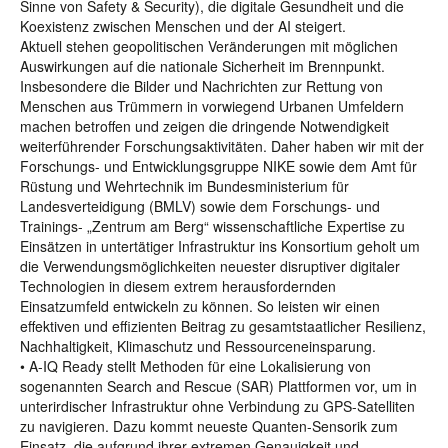
Sinne von Safety & Security), die digitale Gesundheit und die
Koexistenz zwischen Menschen und der AI steigert.
Aktuell stehen geopolitischen Veränderungen mit möglichen
Auswirkungen auf die nationale Sicherheit im Brennpunkt.
Insbesondere die Bilder und Nachrichten zur Rettung von
Menschen aus Trümmern in vorwiegend Urbanen Umfeldern
machen betroffen und zeigen die dringende Notwendigkeit
weiterführender Forschungsaktivitäten. Daher haben wir mit der
Forschungs- und Entwicklungsgruppe NIKE sowie dem Amt für
Rüstung und Wehrtechnik im Bundesministerium für
Landesverteidigung (BMLV) sowie dem Forschungs- und
Trainings- „Zentrum am Berg“ wissenschaftliche Expertise zu
Einsätzen in untertätiger Infrastruktur ins Konsortium geholt um
die Verwendungsmöglichkeiten neuester disruptiver digitaler
Technologien in diesem extrem herausfordernden
Einsatzumfeld entwickeln zu können. So leisten wir einen
effektiven und effizienten Beitrag zu gesamtstaatlicher Resilienz,
Nachhaltigkeit, Klimaschutz und Ressourceneinsparung.
• A-IQ Ready stellt Methoden für eine Lokalisierung von
sogenannten Search and Rescue (SAR) Plattformen vor, um in
unterirdischer Infrastruktur ohne Verbindung zu GPS-Satelliten
zu navigieren. Dazu kommt neueste Quanten-Sensorik zum
Einsatz, die aufgrund ihrer extremen Genauigkeit und