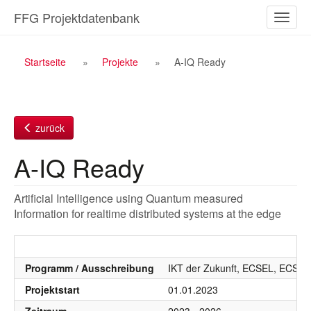
Zum
FFG Projektdatenbank
Naviga
Inhalt
ein-/a
Breadcrumb
Startseite
Projekte
A-IQ Ready
Navigation
zurück
A-IQ Ready
Artificial Intelligence using Quantum measured
Information for realtime distributed systems at the edge
Programm / Ausschreibung
IKT der Zukunft, ECSEL, ECSEL
Projektstart
01.01.2023