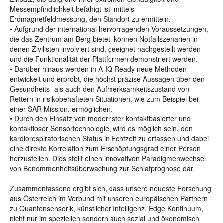
Messempfindlichkeit befähigt ist, mittels
Erdmagnetfeldmessung, den Standort zu ermitteln.
• Aufgrund der international hervorragenden Voraussetzungen,
die das Zentrum am Berg bietet, können Notfallszenarien in
denen Zivilisten involviert sind, geeignet nachgestellt werden
und die Funktionalität der Plattformen demonstriert werden.
• Darüber hinaus werden in A-IQ Ready neue Methoden
entwickelt und erprobt, die höchst präzise Aussagen über den
Gesundheits- als auch den Aufmerksamkeitszustand von
Rettern in risikobehafteten Situationen, wie zum Beispiel bei
einer SAR Mission, ermöglichen.
• Durch den Einsatz von modernster kontaktbasierter und
kontaktloser Sensortechnologie, wird es möglich sein, den
kardiorespiratorischen Status in Echtzeit zu erfassen und dabei
eine direkte Korrelation zum Erschöpfungsgrad einer Person
herzustellen. Dies stellt einen innovativen Paradigmenwechsel
von Benommenheitsüberwachung zur Schlafprognose dar.
Zusammenfassend ergibt sich, dass unsere neueste Forschung
aus Österreich im Verbund mit unseren europäischen Partnern
zu Quantensensorik, künstlicher Intelligenz, Edge Kontinuum,
nicht nur im speziellen sondern auch sozial und ökonomisch