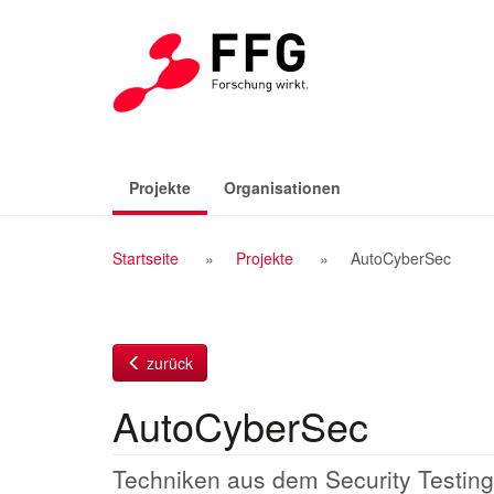
Zum
Inhalt
(aktiv)
Projekte
Organisationen
Breadcrumb
Startseite
Projekte
AutoCyberSec
Navigation
zurück
AutoCyberSec
Techniken aus dem Security Testing