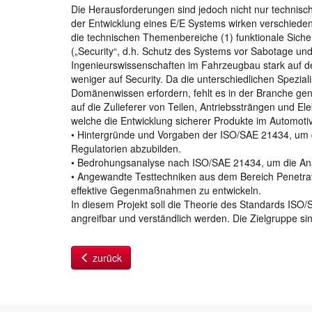
Die Herausforderungen sind jedoch nicht nur technische
der Entwicklung eines E/E Systems wirken verschiede
die technischen Themenbereiche (1) funktionale Sicher
(„Security“, d.h. Schutz des Systems vor Sabotage un
Ingenieurswissenschaften im Fahrzeugbau stark auf de
weniger auf Security. Da die unterschiedlichen Spezial
Domänenwissen erfordern, fehlt es in der Branche gen
auf die Zulieferer von Teilen, Antriebssträngen und E
welche die Entwicklung sicherer Produkte im Automoti
• Hintergründe und Vorgaben der ISO/SAE 21434, um d
Regulatorien abzubilden.
• Bedrohungsanalyse nach ISO/SAE 21434, um die Anal
• Angewandte Testtechniken aus dem Bereich Penetrati
effektive Gegenmaßnahmen zu entwickeln.
In diesem Projekt soll die Theorie des Standards IS
angreifbar und verständlich werden. Die Zielgruppe s
zurück