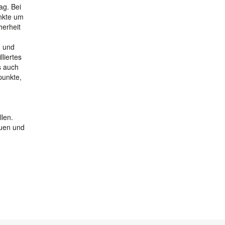
ag. Bei
nkte um
herheit
) und
liertes
s auch
punkte,
n
len.
auen und