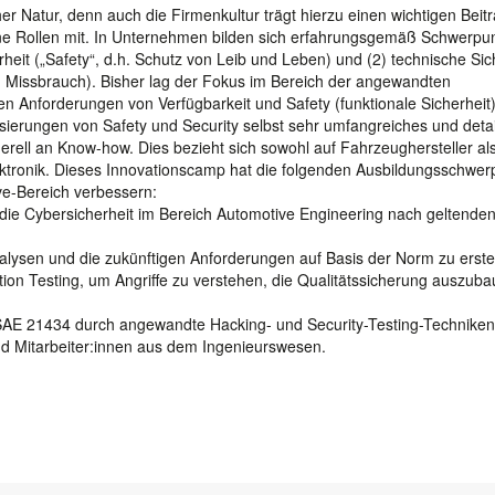
r Natur, denn auch die Firmenkultur trägt hierzu einen wichtigen Beitr
ne Rollen mit. In Unternehmen bilden sich erfahrungsgemäß Schwerpu
heit („Safety“, d.h. Schutz von Leib und Leben) und (2) technische Sic
d Missbrauch). Bisher lag der Fokus im Bereich der angewandten
n Anforderungen von Verfügbarkeit und Safety (funktionale Sicherheit
isierungen von Safety und Security selbst sehr umfangreiches und detail
erell an Know-how. Dies bezieht sich sowohl auf Fahrzeughersteller al
lektronik. Dieses Innovationscamp hat die folgenden Ausbildungsschwer
ve-Bereich verbessern:
ie Cybersicherheit im Bereich Automotive Engineering nach geltende
ysen und die zukünftigen Anforderungen auf Basis der Norm zu erstel
on Testing, um Angriffe zu verstehen, die Qualitätssicherung auszub
O/SAE 21434 durch angewandte Hacking- und Security-Testing-Techniken
ind Mitarbeiter:innen aus dem Ingenieurswesen.