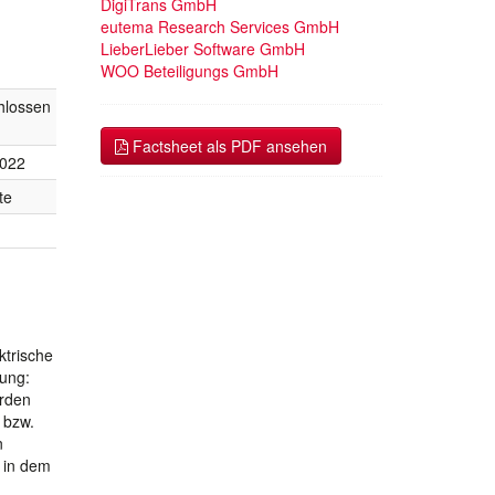
DigiTrans GmbH
eutema Research Services GmbH
LieberLieber Software GmbH
WOO Beteiligungs GmbH
hlossen
Factsheet als PDF ansehen
2022
te
ktrische
rung:
erden
 bzw.
n
 in dem