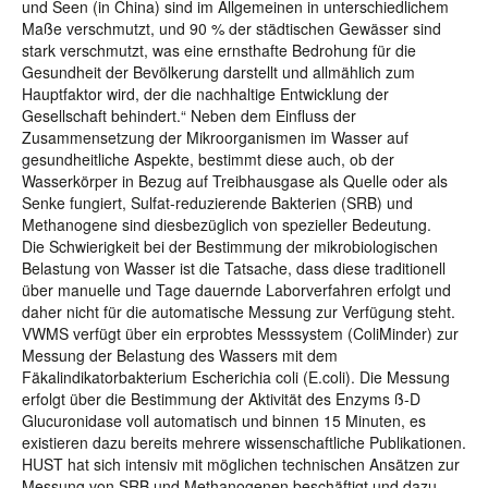
und Seen (in China) sind im Allgemeinen in unterschiedlichem
Maße verschmutzt, und 90 % der städtischen Gewässer sind
stark verschmutzt, was eine ernsthafte Bedrohung für die
Gesundheit der Bevölkerung darstellt und allmählich zum
Hauptfaktor wird, der die nachhaltige Entwicklung der
Gesellschaft behindert.“ Neben dem Einfluss der
Zusammensetzung der Mikroorganismen im Wasser auf
gesundheitliche Aspekte, bestimmt diese auch, ob der
Wasserkörper in Bezug auf Treibhausgase als Quelle oder als
Senke fungiert, Sulfat-reduzierende Bakterien (SRB) und
Methanogene sind diesbezüglich von spezieller Bedeutung.
Die Schwierigkeit bei der Bestimmung der mikrobiologischen
Belastung von Wasser ist die Tatsache, dass diese traditionell
über manuelle und Tage dauernde Laborverfahren erfolgt und
daher nicht für die automatische Messung zur Verfügung steht.
VWMS verfügt über ein erprobtes Messsystem (ColiMinder) zur
Messung der Belastung des Wassers mit dem
Fäkalindikatorbakterium Escherichia coli (E.coli). Die Messung
erfolgt über die Bestimmung der Aktivität des Enzyms ß-D
Glucuronidase voll automatisch und binnen 15 Minuten, es
existieren dazu bereits mehrere wissenschaftliche Publikationen.
HUST hat sich intensiv mit möglichen technischen Ansätzen zur
Messung von SRB und Methanogenen beschäftigt und dazu