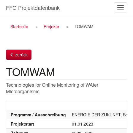
Zum
FFG Projektdatenbank
Naviga
Inhalt
ein-/a
Breadcrumb
Startseite
Projekte
TOMWAM
Navigation
zurück
TOMWAM
Technologies for Online Monitoring of WAter
Microorganisms
Programm / Ausschreibung
ENERGIE DER ZUKUNFT, SdZ, S
Projektstart
01.01.2023