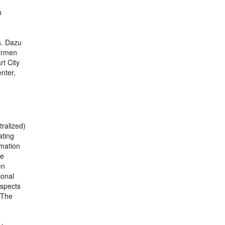
u
s. Dazu
formen
t City
nter,
tralized)
ating
rmation
he
en
ional
aspects
 The