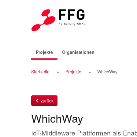
Zum
Inhalt
(aktiv)
Projekte
Organisationen
Breadcrumb
Startseite
Projekte
WhichWay
Navigation
zurück
WhichWay
IoT-Middleware Plattformen als Enab