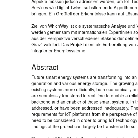
Aspekte müssen jedoch adressiert werden, um IoT-Te
Services wie Digital Twins, selbstlernende Algorithm
bringen. Ein Großteil der Erkenntnisse kann auf Lösu
Ziel von WhichWay ist die systematische Analyse und V
werden gemeinsam mit internationalen ExpertInnen sow
aus der Perspektive verschiedener Stakeholder defini
Graz“ validiert. Das Projekt dient als Vorbereitung vo
integrierter Energiesysteme.
Abstract
Future smart energy systems are transforming into an in
generation and various energy storage. The growing avai
existing systems more efficiently, both economically an
are seamlessly transfered in real time to enable a relia
backbone and an enabler of these smart systems. In th
addressed, or have been addressed inadequately. These 
requirements for IoT platforms from the perspective of 
need to be considered in order to bring IoT technology
findings of the project can largely be transferred to solu