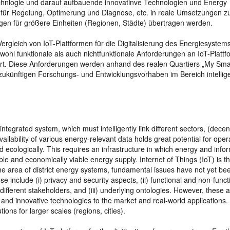
chnlogie und darauf aufbauende innovatinve Technologien und Energy
en für Regelung, Optimerung und Diagnose, etc. in reale Umsetzungen z
ngen für größere Einheiten (Regionen, Städte) übertragen werden.
ergleich von IoT-Plattformen für die Digitalisierung des Energiesystem
ohl funktionale als auch nichtfunktionale Anforderungen an IoT-Platt
ert. Diese Anforderungen werden anhand des realen Quartiers „My Smar
n zukünftigen Forschungs- und Entwicklungsvorhaben im Bereich intellige
tegrated system, which must intelligently link different sectors, (decen
lability of various energy-relevant data holds great potential for oper
d ecologically. This requires an infrastructure in which energy and info
ble and economically viable energy supply. Internet of Things (IoT) is t
e area of district energy systems, fundamental issues have not yet be
include (i) privacy and security aspects, (ii) functional and non-funct
different stakeholders, and (iii) underlying ontologies. However, these 
 and innovative technologies to the market and real-world applications.
tions for larger scales (regions, cities).