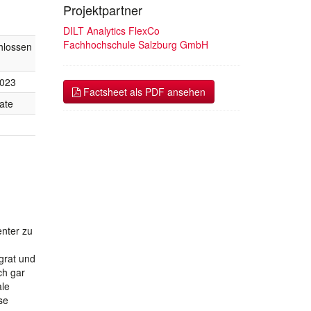
Projektpartner
DILT Analytics FlexCo
Fachhochschule Salzburg GmbH
hlossen
2023
Factsheet als PDF ansehen
ate
enter zu
grat und
ch gar
ale
se