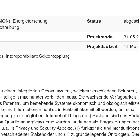
ION), Energieforschung,
Status
abgesc
schreibung
Projektende
31.05.
Projektlaufzeit
15 Mon
s; Interoperabilität; Sektorkopplung
 zu einem integrierten Gesamtsystem, welches verschiedene Sektoren,
ntelligent miteinander verbinden muss. Die wachsende Verfügbarkeit
es Potential, um bestehende Systeme ökonomisch und ökologisch effizi
gie und Informationen nahtlos in Echtzeit übermittelt werden, um eine
sorgung zu ermöglichen. Internet of Things (IoT) Systeme sind das Rück
 von Quartiersenergiesysteme wurden fundamentale Fragestellungen no
.a. (i) Privacy und Security Aspekte, (ii) funktionale und nichtfunktion
 verschiedener Stakeholder und (iii) zugrundeliegende Ontologien. Die