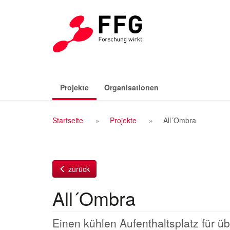
Zum
Inhalt
(aktiv)
Projekte
Organisationen
Breadcrumb
Startseite
Projekte
All´Ombra
Navigation
zurück
All´Ombra
Einen kühlen Aufenthaltsplatz für ü