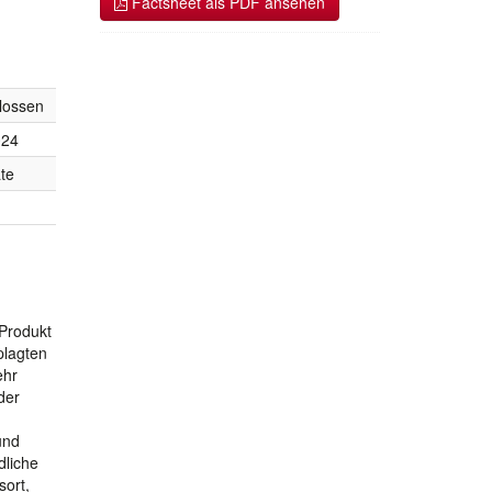
Factsheet als PDF ansehen
lossen
024
te
 Produkt
plagten
ehr
der
und
dliche
sort,