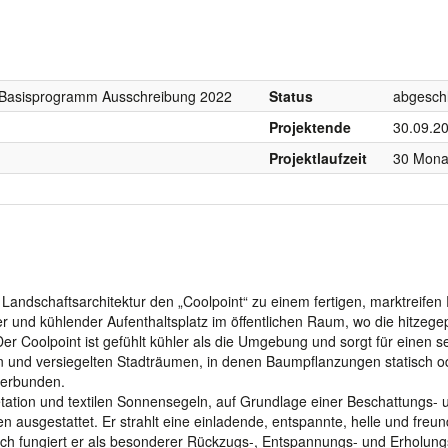
, Basisprogramm Ausschreibung 2022
Status
abgesch
Projektende
30.09.2
Projektlaufzeit
30 Mona
ndschaftsarchitektur den „Coolpoint“ zu einem fertigen, marktreifen
ter und kühlender Aufenthaltsplatz im öffentlichen Raum, wo die hitzege
r Coolpoint ist gefühlt kühler als die Umgebung und sorgt für einen s
en und versiegelten Stadträumen, in denen Baumpflanzungen statisch o
verbunden.
tation und textilen Sonnensegeln, auf Grundlage einer Beschattungs- 
n ausgestattet. Er strahlt eine einladende, entspannte, helle und freun
ch fungiert er als besonderer Rückzugs-, Entspannungs- und Erholung