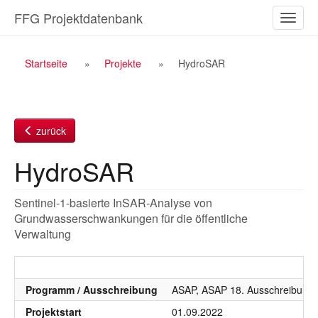
Zum
FFG Projektdatenbank
Naviga
Inhalt
ein-/a
Breadcrumb
Startseite
Projekte
HydroSAR
Navigation
zurück
HydroSAR
Sentinel-1-basierte InSAR-Analyse von
Grundwasserschwankungen für die öffentliche
Verwaltung
Programm / Ausschreibung
ASAP, ASAP 18. Ausschreibung 
Projektstart
01.09.2022