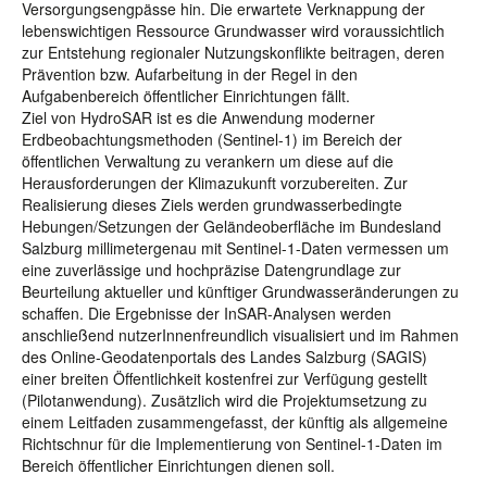
Versorgungsengpässe hin. Die erwartete Verknappung der
lebenswichtigen Ressource Grundwasser wird voraussichtlich
zur Entstehung regionaler Nutzungskonflikte beitragen, deren
Prävention bzw. Aufarbeitung in der Regel in den
Aufgabenbereich öffentlicher Einrichtungen fällt.
Ziel von HydroSAR ist es die Anwendung moderner
Erdbeobachtungsmethoden (Sentinel-1) im Bereich der
öffentlichen Verwaltung zu verankern um diese auf die
Herausforderungen der Klimazukunft vorzubereiten. Zur
Realisierung dieses Ziels werden grundwasserbedingte
Hebungen/Setzungen der Geländeoberfläche im Bundesland
Salzburg millimetergenau mit Sentinel-1-Daten vermessen um
eine zuverlässige und hochpräzise Datengrundlage zur
Beurteilung aktueller und künftiger Grundwasseränderungen zu
schaffen. Die Ergebnisse der InSAR-Analysen werden
anschließend nutzerInnenfreundlich visualisiert und im Rahmen
des Online-Geodatenportals des Landes Salzburg (SAGIS)
einer breiten Öffentlichkeit kostenfrei zur Verfügung gestellt
(Pilotanwendung). Zusätzlich wird die Projektumsetzung zu
einem Leitfaden zusammengefasst, der künftig als allgemeine
Richtschnur für die Implementierung von Sentinel-1-Daten im
Bereich öffentlicher Einrichtungen dienen soll.