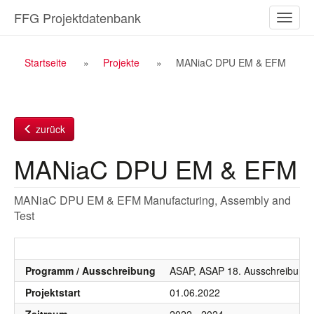
Zum
FFG Projektdatenbank
Naviga
Inhalt
ein-/a
Breadcrumb
Startseite
Projekte
MANiaC DPU EM & EFM
Navigation
zurück
MANiaC DPU EM & EFM
MANiaC DPU EM & EFM Manufacturing, Assembly and
Test
Programm / Ausschreibung
ASAP, ASAP 18. Ausschreibung 
Projektstart
01.06.2022