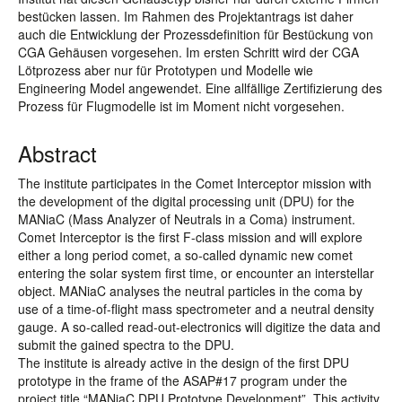
bestücken lassen. Im Rahmen des Projektantrags ist daher
auch die Entwicklung der Prozessdefinition für Bestückung von
CGA Gehäusen vorgesehen. Im ersten Schritt wird der CGA
Lötprozess aber nur für Prototypen und Modelle wie
Engineering Model angewendet. Eine allfällige Zertifizierung des
Prozess für Flugmodelle ist im Moment nicht vorgesehen.
Abstract
The institute participates in the Comet Interceptor mission with
the development of the digital processing unit (DPU) for the
MANiaC (Mass Analyzer of Neutrals in a Coma) instrument.
Comet Interceptor is the first F-class mission and will explore
either a long period comet, a so-called dynamic new comet
entering the solar system first time, or encounter an interstellar
object. MANiaC analyses the neutral particles in the coma by
use of a time-of-flight mass spectrometer and a neutral density
gauge. A so-called read-out-electronics will digitize the data and
submit the gained spectra to the DPU.
The institute is already active in the design of the first DPU
prototype in the frame of the ASAP#17 program under the
project title “MANiaC DPU Prototype Development”. This activity