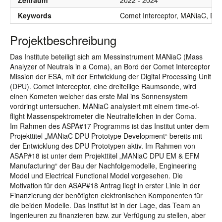
Zeitraum
2022 - 2024
Keywords
Comet Interceptor, MANiaC, Digit
Projektbeschreibung
Das Institute beteiligt sich am Messinstrument MANiaC (Mass
Analyzer of Neutrals in a Coma), an Bord der Comet Interceptor
Mission der ESA, mit der Entwicklung der Digital Processing Unit
(DPU). Comet Interceptor, eine dreiteilige Raumsonde, wird
einen Kometen welcher das erste Mal ins Sonnensystem
vordringt untersuchen. MANiaC analysiert mit einem time-of-
flight Massenspektrometer die Neutralteilchen in der Coma.
Im Rahmen des ASPA#17 Programms ist das Institut unter dem
Projekttitel „MANiaC DPU Prototype Development“ bereits mit
der Entwicklung des DPU Prototypen aktiv. Im Rahmen von
ASAP#18 ist unter dem Projekttitel „MANiaC DPU EM & EFM
Manufacturing“ der Bau der Nachfolgemodelle, Engineering
Model und Electrical Functional Model vorgesehen. Die
Motivation für den ASAP#18 Antrag liegt in erster Linie in der
Finanzierung der benötigten elektronischen Komponenten für
die beiden Modelle. Das Institut ist in der Lage, das Team an
Ingenieuren zu finanzieren bzw. zur Verfügung zu stellen, aber