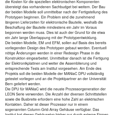
die Kosten für die speziellen elektronischen Komponenten
übersteigt das vorhandenen Sachbudget bei weitem. Der Bau
der beiden Modelle soll unmittelbar nach der Fertigstellung des
Prototypen beginnen. Ein Problem sind die zunehmend
längeren Lieferzeiten für elektronische Bauteile, weshalb die
Beschaffung der Bauteile mindestens ein Jahr im Voraus
begonnen werden muss. Dies ist auch der Grund für die etwa
ein Jahr lange Überlappung mit der Prototypentwicklung.
Die beiden Modelle, EM und EFM, sollen auf Basis des bereits
vorliegenden Design des Prototypen gebaut werden. Eventuell
nötige Änderungen werden in einer Redesign Phase in die
Konstruktion eingearbeitet. Unmittelbar danach ist die Fertigung
der Elektronikplatinen und weiter die Assemblierung und
entsprechende Tests am Institut vorgesehen. Am Ende des
Projekts soll die beiden Modelle der MANiaC DPU vollständig
getestet vorliegen und an die Projektpartner an der Universität
Bern geliefert werden.
Die DPU für MANiaC wird die neuste Prozessorgeneration der
LEON Serie verwenden. Die Anzahl der diversen Schnittstellen
sowie die Busbreite erfordern eine hohe Zahl an elektrischen
Kontakten. Daher ist dieser Prozessor nur in einem
sogenannten Column-Grid-Array Gehäuse verfügbar. Das
Institut hat diesen Gehäusetyp bisher nur durch externe Firmen