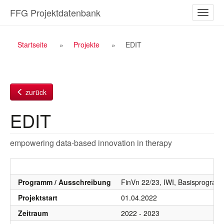
Zum
FFG Projektdatenbank
Naviga
Inhalt
ein-/a
Breadcrumb
Startseite
Projekte
EDIT
Navigation
zurück
EDIT
empowering data-based innovation in therapy
Programm / Ausschreibung
FinVn 22/23, IWI, Basisprogra
Projektstart
01.04.2022
Zeitraum
2022 - 2023