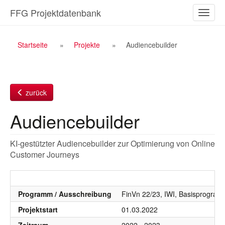
Zum
FFG Projektdatenbank
Naviga
Inhalt
ein-/a
Breadcrumb
Startseite
Projekte
Audiencebuilder
Navigation
zurück
Audiencebuilder
KI-gestützter Audiencebuilder zur Optimierung von Online
Customer Journeys
Programm / Ausschreibung
FinVn 22/23, IWI, Basisprogra
Projektstart
01.03.2022