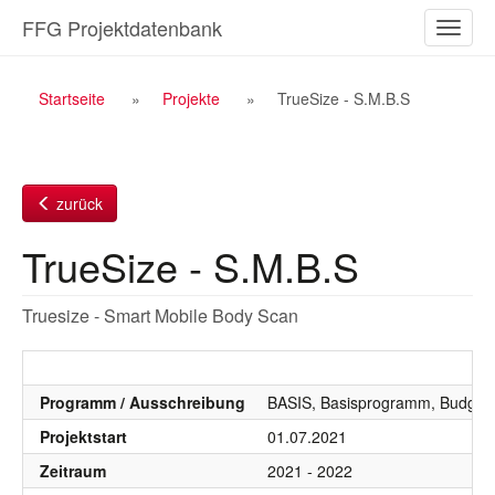
Zum
FFG Projektdatenbank
Naviga
Inhalt
ein-/a
Breadcrumb
Startseite
Projekte
TrueSize - S.M.B.S
Navigation
zurück
TrueSize - S.M.B.S
Truesize - Smart Mobile Body Scan
Programm / Ausschreibung
BASIS, Basisprogramm, Budgetj
Projektstart
01.07.2021
Zeitraum
2021 - 2022