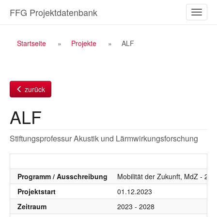
Zum
FFG Projektdatenbank
Naviga
Inhalt
ein-/a
Breadcrumb
Startseite
Projekte
ALF
Navigation
zurück
ALF
Stiftungsprofessur Akustik und Lärmwirkungsforschung
Programm / Ausschreibung
Mobilität der Zukunft, MdZ - 202
Projektstart
01.12.2023
Zeitraum
2023 - 2028