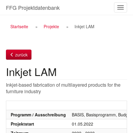
Zum
FFG Projektdatenbank
Naviga
Inhalt
ein-/a
Breadcrumb
Startseite
Projekte
Inkjet LAM
Navigation
zurück
Inkjet LAM
Inkjet-based fabrication of multilayered products for the
furniture industry
Programm / Ausschreibung
BASIS, Basisprogramm, Budgetj
Projektstart
01.05.2022