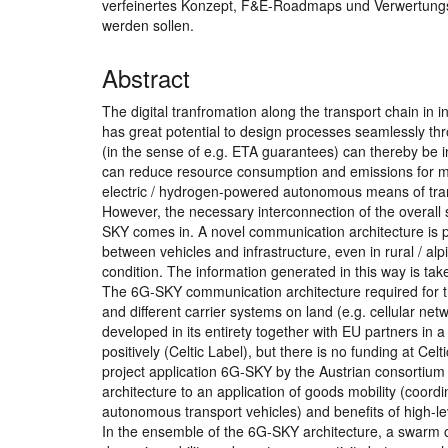
verfeinertes Konzept, F&E-Roadmaps und Verwertungss
werden sollen.
Abstract
The digital tranfromation along the transport chain in 
has great potential to design processes seamlessly th
(in the sense of e.g. ETA guarantees) can thereby be 
can reduce resource consumption and emissions for more
electric / hydrogen-powered autonomous means of transp
However, the necessary interconnection of the overall s
SKY comes in. A novel communication architecture is p
between vehicles and infrastructure, even in rural / al
condition. The information generated in this way is tak
The 6G-SKY communication architecture required for thi
and different carrier systems on land (e.g. cellular netwo
developed in its entirety together with EU partners in a
positively (Celtic Label), but there is no funding at Ce
project application 6G-SKY by the Austrian consortium
architecture to an application of goods mobility (coordi
autonomous transport vehicles) and benefits of high-le
In the ensemble of the 6G-SKY architecture, a swarm 