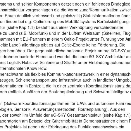
ystems und seiner Komponenten derzeit noch ein fehlendes Bindeglied.
onsarchitektur vorgeschlagen die die Vernetzung/Kommunikation zwisc
en Raum deutlich verbessert und gleichzeitig Statusinformationen über
nen finden bei o.g. Optimierung des Mobilitätsystems Berücksichtigung.
r (siehe Kap 1.1) besteht aus einer Verknüpfung verschiedenster
zu Land (z.B. Mobilfunk) und in der Luft/im Weltraum (Satelliten, Flu
usammen mit EU-Partnern in einem Celtic-Projekt unter Führung von Ai
Celtic Label) allerdings gibt es auf Celtic-Ebene keine Förderung. Die
gen bemühen. Der gegenständliche nationale Projektantrag 6G-SKY u
ie drohnen-basierte Ebene und wendet die neue 6G-SKY Architektur au
ines Logistik-Hubs zw. Schiene und Straße unter Einbindung autonomer
internationalen Know How.
hnenschwarm als flexibles Kommunikationsnetzwerk in einer dynamisc
rzeugen, Schienentransport und Infrastruktur auch in ländlicher Umgeb
ormationen in Echtzeit, die in einer zentralen Koordinationsinstanz d
en (mittels Ansätzen der Routenoptimierung und Schwarmintelligenz 
en (Schwarmkoordinationsalgorithmen für UAVs und autonome Fahrze
ogien, Sensorik, Auswertungsmethoden, Routenplanung). Aus den
 der sowohl im Umfeld der 6G-SKY Gesamtarchitektur (siehe Kap 1.1)
stlaboratorien am Beispiel der Gütermobilität in Demonstrationen einem P
es Projektes ist neben der Erbringung des Funktionsnachweises ein