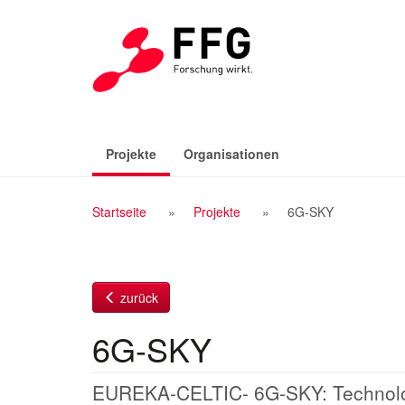
Zum
Inhalt
(aktiv)
Projekte
Organisationen
Breadcrumb
Startseite
Projekte
6G-SKY
Navigation
zurück
6G-SKY
EUREKA-CELTIC- 6G-SKY: Technolog