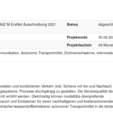
, MdZ M-EraNet Ausschreibung 2021
Status
abgesch
Projektende
30.06.20
Projektlaufzeit
39 Mona
ommunikation, Autonome Transportmittel, Drohnenschwärme, intermoda
rmodalen und kombinierten Verkehr (inkl. Schiene mit Vor-und Nachlauf) 
ungssysteme, Prozesse durchgängig zu gestalten. Die Servicequalität de
ch erhöht werden. Gleichzeitig können modalitäts-übergreifende
brauch und Emissionen für einen nachhaltigeren und kostenschonende
ktrischer/wasserstoffbetriebener autonomer Transportmittel in die letzt