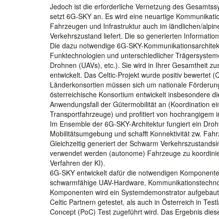
Jedoch ist die erforderliche Vernetzung des Gesamtss
setzt 6G-SKY an. Es wird eine neuartige Kommunikati
Fahrzeugen und Infrastruktur auch im ländlichen/alpin
Verkehrszustand liefert. Die so generierten Informatio
Die dazu notwendige 6G-SKY-Kommunikationsarchitektu
Funktechnologien und unterschiedlicher Trägersysteme 
Drohnen (UAVs), etc.). Sie wird in Ihrer Gesamtheit z
entwickelt. Das Celtic-Projekt wurde positiv bewertet (
Länderkonsortien müssen sich um nationale Förderun
österreichische Konsortium entwickelt insbesondere d
Anwendungsfall der Gütermobilität an (Koordination e
Transportfahrzeuge) und profitiert von hochrangigem 
Im Ensemble der 6G-SKY-Architektur fungiert ein Dro
Mobilitätsumgebung und schafft Konnektivität zw. Fah
Gleichzeitig generiert der Schwarm Verkehrszustandsinf
verwendet werden (autonome) Fahrzeuge zu koordinier
Verfahren der KI).
6G-SKY entwickelt dafür die notwendigen Komponent
schwarmfähige UAV-Hardware, Kommunikationstechnol
Komponenten wird ein Systemdemonstrator aufgebaut,
Celtic Partnern getestet, als auch in Österreich in Te
Concept (PoC) Test zugeführt wird. Das Ergebnis dies