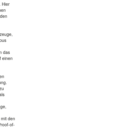
 Hier
hen
 den
gzeuge,
rbus
m das
f einen
hen
ung.
azu
als
uge,
 mit den
roof-of-