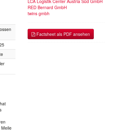
LCA Logistik Center Austria Süd GmbH
RED Bernard GmbH
twins gmbh
lossen
Factsheet als PDF ansehen
25
te
ler
hat
s
ren
e Meile