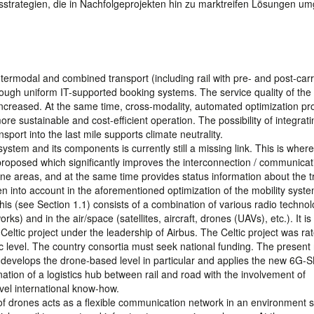
trategien, die in Nachfolgeprojekten hin zu marktreifen Lösungen um
intermodal and combined transport (including rail with pre- and post-car
rough uniform IT-supported booking systems. The service quality of the
increased. At the same time, cross-modality, automated optimization p
 sustainable and cost-efficient operation. The possibility of integrati
ort into the last mile supports climate neutrality.
ystem and its components is currently still a missing link. This is wher
roposed which significantly improves the interconnection / communicat
pine areas, and at the same time provides status information about the tr
en into account in the aforementioned optimization of the mobility syste
s (see Section 1.1) consists of a combination of various radio technol
rks) and in the air/space (satellites, aircraft, drones (UAVs), etc.). It is
 Celtic project under the leadership of Airbus. The Celtic project was ra
ltic level. The country consortia must seek national funding. The present
 develops the drone-based level in particular and applies the new 6G-
nation of a logistics hub between rail and road with the involvement of
vel international know-how.
of drones acts as a flexible communication network in an environment 