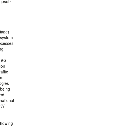
gesetzt
riage)
 system
rocesses
ng
e 6G-
ion
affic
m.
ogies
 being
ted
 national
SKY
showing