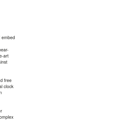
n
ll embed
near-
e-art
inst
d free
l clock
n
er
complex