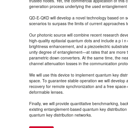
trusted nodes. Yet, the commercial application of this c
generation process underlying the used entanglement
QD-E-QKD will develop a novel technology based on se
scenarios to surpass the limits of current approaches
Our photonic source will combine recent research devel
high-quality epitaxial quantum dots and include a p i n 
brightness enhancement, and a piezoelectric substrate
unity degree of entanglement—at rates that are more t
parametric down converters. At the same time, the near
channel attenuation losses in the communication proto
We will use this device to implement quantum key dist
space. To guarantee stable operation we will develop a
recovery for remote synchronization and a free space-
deformable lenses.
Finally, we will provide quantitative benchmarking, bac
existing entanglement-based quantum key distribution s
quantum key distribution networks.