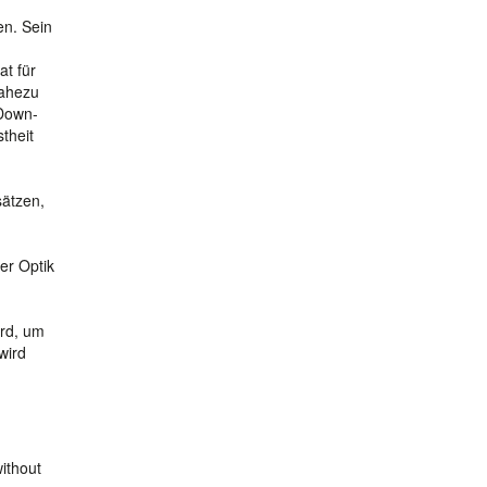
en. Sein
at für
nahezu
 Down-
theit
ätzen,
er Optik
ird, um
wird
ithout