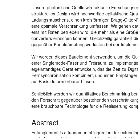
Unsere photonische Quelle wird aktuelle Forschungsent
strukturelles Design wird hochwertige epitaktische Qu
Ladungsrauschens, einen kreisförmigen Bragg-Gitter-Re
eine optimale Verschränkung umfassen. Wir gehen da
eins mit Raten betrieben wird, die mehr als eine Grö
converters erreichen können. Gleichzeitig garantiert d
gegenüber Kanaldämpfungsverlusten bei der Implemen
Wir werden dieses Bauelement verwenden, um die Qua
einer Singlemode-Faser und Freiraum, zu implementier
eigenständiges Gerät entwickeln, das die Zeit-zu-Digi
Fernsynchronisation kombiniert, und einen Empfänger f
auf Basis deformierbarer Linsen.
Schließlich werden wir quantitatives Benchmarking bere
den Fortschritt gegenüber bestehenden verschränkung
eine brauchbare Technologie für die Realisierung kom
Abstract
Entanglement is a fundamental ingredient for extendin