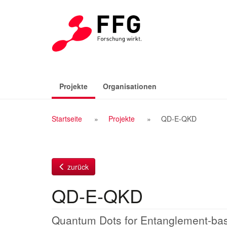
Zum
Inhalt
(aktiv)
Projekte
Organisationen
Breadcrumb
Startseite
Projekte
QD-E-QKD
Navigation
zurück
QD-E-QKD
Quantum Dots for Entanglement-bas