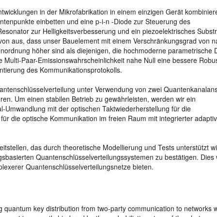
wicklungen in der Mikrofabrikation in einem einzigen Gerät kombinier
antenpunkte einbetten und eine p-i-n -Diode zur Steuerung des
sonator zur Helligkeitsverbesserung und ein piezoelektrisches Substr
von aus, dass unser Bauelement mit einem Verschränkungsgrad von 
ßenordnung höher sind als diejenigen, die hochmoderne parametrische
ie Multi-Paar-Emissionswahrscheinlichkeit nahe Null eine bessere Robus
tierung des Kommunikationsprotokolls.
ntenschlüsselverteilung unter Verwendung von zwei Quantenkanalans
en. Um einen stabilen Betrieb zu gewährleisten, werden wir ein
tal-Umwandlung mit der optischen Taktwiederherstellung für die
ür die optische Kommunikation im freien Raum mit integrierter adaptiv
itstellen, das durch theoretische Modellierung und Tests unterstützt w
sbasierten Quantenschlüsselverteilungssystemen zu bestätigen. Dies 
plexerer Quantenschlüsselverteilungsnetze bieten.
g quantum key distribution from two-party communication to networks w