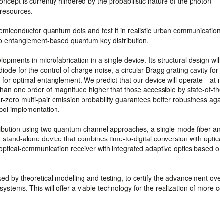
oncept is currently hindered by the probabilistic nature of the photon-
 resources.
miconductor quantum dots and test it in realistic urban communicatio
 to entanglement-based quantum key distribution.
opments in microfabrication in a single device. Its structural design wi
diode for the control of charge noise, a circular Bragg grating cavity for
 for optimal entanglement. We predict that our device will operate—at 
han one order of magnitude higher that those accessible by state-of-th
-zero multi-pair emission probability guarantees better robustness aga
col implementation.
ribution using two quantum-channel approaches, a single-mode fiber an
 stand-alone device that combines time-to-digital conversion with optica
optical-communication receiver with integrated adaptive optics based o
ked by theoretical modelling and testing, to certify the advancement ov
ystems. This will offer a viable technology for the realization of more 