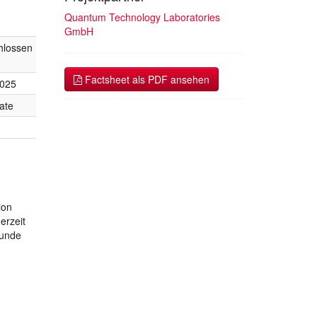
Quantum Technology Laboratories
GmbH
hlossen
Factsheet als PDF ansehen
2025
ate
ion
erzeit
runde