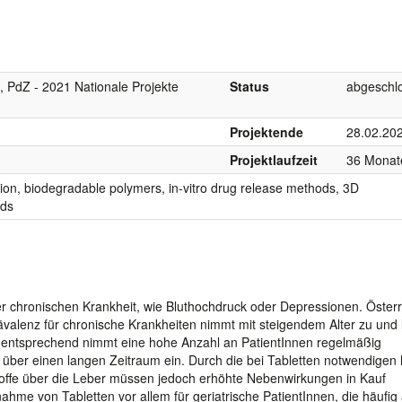
, PdZ - 2021 Nationale Projekte
Status
abgeschl
Projektende
28.02.20
Projektlaufzeit
36 Monat
tion, biodegradable polymers, in-vitro drug release methods, 3D
ods
er chronischen Krankheit, wie Bluthochdruck oder Depressionen. Österr
valenz für chronische Krankheiten nimmt mit steigendem Alter zu und l
mentsprechend nimmt eine hohe Anzahl an PatientInnen regelmäßig
 über einen langen Zeitraum ein. Durch die bei Tabletten notwendigen
toffe über die Leber müssen jedoch erhöhte Nebenwirkungen in Kauf
me von Tabletten vor allem für geriatrische PatientInnen, die häufig