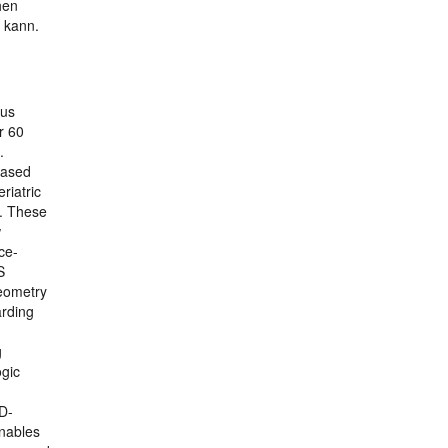
hen
 kann.
hus
r 60
.
eased
riatric
e. These
w
ce-
S
geometry
arding
g
ogic
3D-
enables