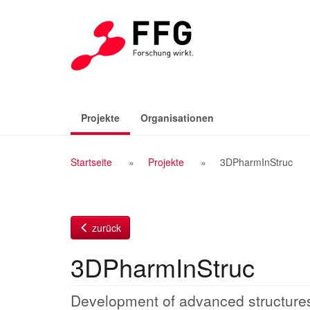
Zum
Inhalt
(aktiv)
Projekte
Organisationen
Breadcrumb
Startseite
Projekte
3DPharmInStruc
Navigation
zurück
3DPharmInStruc
Development of advanced structures 