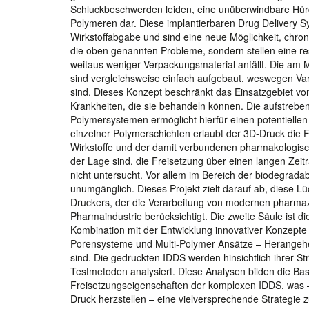
Schluckbeschwerden leiden, eine unüberwindbare Hürde
Polymeren dar. Diese implantierbaren Drug Delivery Syst
Wirkstoffabgabe und sind eine neue Möglichkeit, chron
die oben genannten Probleme, sondern stellen eine r
weitaus weniger Verpackungsmaterial anfällt. Die am 
sind vergleichsweise einfach aufgebaut, weswegen Varia
sind. Dieses Konzept beschränkt das Einsatzgebiet von 
Krankheiten, die sie behandeln können. Die aufstreb
Polymersystemen ermöglicht hierfür einen potentiellen 
einzelner Polymerschichten erlaubt der 3D-Druck die 
Wirkstoffe und der damit verbundenen pharmakologisch
der Lage sind, die Freisetzung über einen langen Zeit
nicht untersucht. Vor allem im Bereich der biodegrad
unumgänglich. Dieses Projekt zielt darauf ab, diese Lü
Druckers, der die Verarbeitung von modernen pharma
Pharmaindustrie berücksichtigt. Die zweite Säule ist
Kombination mit der Entwicklung innovativer Konzepte 
Porensysteme und Multi-Polymer Ansätze – Herangehens
sind. Die gedruckten IDDS werden hinsichtlich ihrer Str
Testmetoden analysiert. Diese Analysen bilden die Bas
Freisetzungseigenschaften der komplexen IDDS, was – 
Druck herzstellen – eine vielversprechende Strategie z