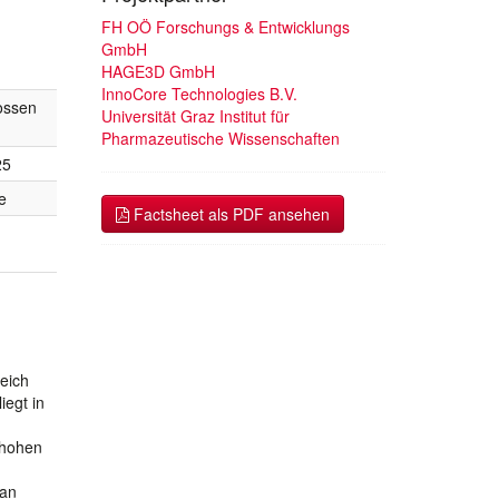
FH OÖ Forschungs & Entwicklungs
GmbH
HAGE3D GmbH
InnoCore Technologies B.V.
ossen
Universität Graz Institut für
Pharmazeutische Wissenschaften
25
e
Factsheet als PDF ansehen
eich
iegt in
 hohen
 an