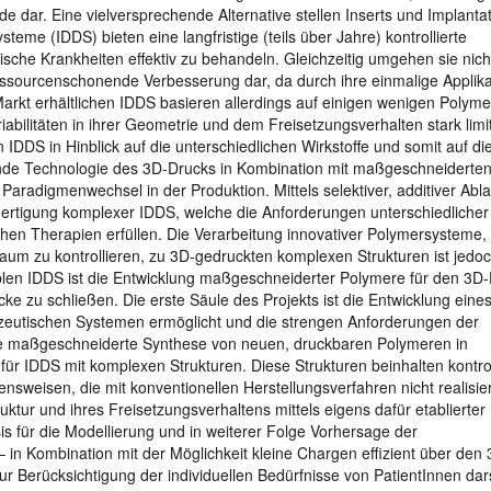
 dar. Eine vielversprechende Alternative stellen Inserts und Implanta
eme (IDDS) bieten eine langfristige (teils über Jahre) kontrollierte
ische Krankheiten effektiv zu behandeln. Gleichzeitig umgehen sie nich
essourcenschonende Verbesserung dar, da durch ihre einmalige Applika
Markt erhältlichen IDDS basieren allerdings auf einigen wenigen Polym
bilitäten in ihrer Geometrie und dem Freisetzungsverhalten stark limit
IDDS in Hinblick auf die unterschiedlichen Wirkstoffe und somit auf die
ende Technologie des 3D-Drucks in Kombination mit maßgeschneiderte
Paradigmenwechsel in der Produktion. Mittels selektiver, additiver Abl
Fertigung komplexer IDDS, welche die Anforderungen unterschiedlicher
en Therapien erfüllen. Die Verarbeitung innovativer Polymersysteme, 
raum zu kontrollieren, zu 3D-gedruckten komplexen Strukturen ist jedo
ablen IDDS ist die Entwicklung maßgeschneiderter Polymere für den 3D
cke zu schließen. Die erste Säule des Projekts ist die Entwicklung eine
zeutischen Systemen ermöglicht und die strengen Anforderungen der
 die maßgeschneiderte Synthese von neuen, druckbaren Polymeren in
für IDDS mit komplexen Strukturen. Diese Strukturen beinhalten kontrol
weisen, die mit konventionellen Herstellungsverfahren nicht realisie
uktur und ihres Freisetzungsverhaltens mittels eigens dafür etablierter
is für die Modellierung und in weiterer Folge Vorhersage der
in Kombination mit der Möglichkeit kleine Chargen effizient über den 
ur Berücksichtigung der individuellen Bedürfnisse von PatientInnen darst