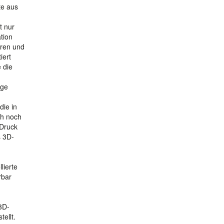
te aus
t nur
tion
eren und
iert
 die
n
age
die in
ch noch
-Druck
s 3D-
lierte
rbar
3D-
ellt.