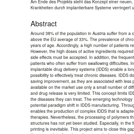
Am Ende des Projekts steht das Konzept einer neuen, 
Krankheiten durch implantierbare Systeme verringert 
Abstract
Around 38% of the population in Austria suffer from a 
above the EU average of 33%. The prevalence of chron
years of age. Accordingly, a high number of patients reg
However, the high doses of active ingredients required
side effects must be accepted. In addition, the frequent
patients who often suffer from swallowing difficulties.
implantable drug delivery systems (IDDS) enable a long
possibility to effectively treat chronic diseases. IDDS
saving improvement, as they are associated with less p
available on the market use only a small number of diff
and drug release is very limited. This concept limits I
the diseases they can treat. The emerging technology 
potential paradigm shift in IDDS manufacturing. Through
enables the production of complex IDDS that is adapte
therapies. Nevertheless, the processing of polymers th
structures has not yet been studied. Especially, in the
printing is inevitable. This project aims to close this g