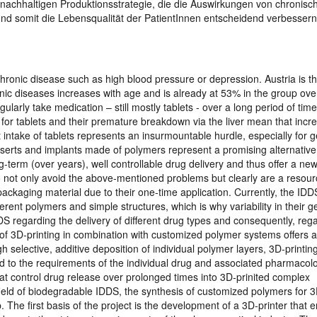
nachhaltigen Produktionsstrategie, die die Auswirkungen von chronisc
und somit die Lebensqualität der PatientInnen entscheidend verbessern
chronic disease such as high blood pressure or depression. Austria is t
ic diseases increases with age and is already at 53% in the group ove
ularly take medication – still mostly tablets - over a long period of time
 for tablets and their premature breakdown via the liver mean that incr
 intake of tablets represents an insurmountable hurdle, especially for ge
 Inserts and implants made of polymers represent a promising alternativ
-term (over years), well controllable drug delivery and thus offer a ne
 do not only avoid the above-mentioned problems but clearly are a resour
ackaging material due to their one-time application. Currently, the IDD
erent polymers and simple structures, which is why variability in their 
DDS regarding the delivery of different drug types and consequently, reg
of 3D-printing in combination with customized polymer systems offers a
 selective, additive deposition of individual polymer layers, 3D-printin
d to the requirements of the individual drug and associated pharmacol
at control drug release over prolonged times into 3D-prinited complex
 field of biodegradable IDDS, the synthesis of customized polymers for 
ap. The first basis of the project is the development of a 3D-printer that 