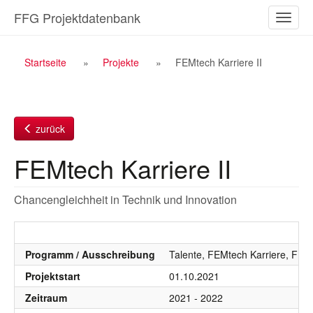
Zum
FFG Projektdatenbank
Naviga
Inhalt
ein-/a
Breadcrumb
Startseite
Projekte
FEMtech Karriere II
Navigation
zurück
FEMtech Karriere II
Chancengleichheit in Technik und Innovation
Programm / Ausschreibung
Talente, FEMtech Karriere, FEM
Projektstart
01.10.2021
Zeitraum
2021 - 2022