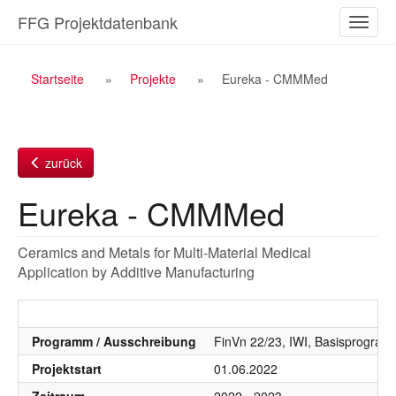
Zum
FFG Projektdatenbank
Naviga
Inhalt
ein-/a
Breadcrumb
Startseite
Projekte
Eureka - CMMMed
Navigation
zurück
Eureka - CMMMed
Ceramics and Metals for Multi-Material Medical
Application by Additive Manufacturing
Programm / Ausschreibung
FinVn 22/23, IWI, Basisprogra
Projektstart
01.06.2022