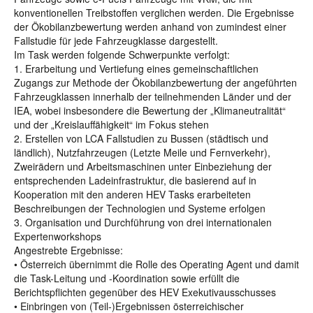
konventionellen Treibstoffen verglichen werden. Die Ergebnisse
der Ökobilanzbewertung werden anhand von zumindest einer
Fallstudie für jede Fahrzeugklasse dargestellt.
Im Task werden folgende Schwerpunkte verfolgt:
1. Erarbeitung und Vertiefung eines gemeinschaftlichen
Zugangs zur Methode der Ökobilanzbewertung der angeführten
Fahrzeugklassen innerhalb der teilnehmenden Länder und der
IEA, wobei insbesondere die Bewertung der „Klimaneutralität“
und der „Kreislauffähigkeit“ im Fokus stehen
2. Erstellen von LCA Fallstudien zu Bussen (städtisch und
ländlich), Nutzfahrzeugen (Letzte Meile und Fernverkehr),
Zweirädern und Arbeitsmaschinen unter Einbeziehung der
entsprechenden Ladeinfrastruktur, die basierend auf in
Kooperation mit den anderen HEV Tasks erarbeiteten
Beschreibungen der Technologien und Systeme erfolgen
3. Organisation und Durchführung von drei internationalen
Expertenworkshops
Angestrebte Ergebnisse:
• Österreich übernimmt die Rolle des Operating Agent und damit
die Task-Leitung und -Koordination sowie erfüllt die
Berichtspflichten gegenüber des HEV Exekutivausschusses
• Einbringen von (Teil-)Ergebnissen österreichischer