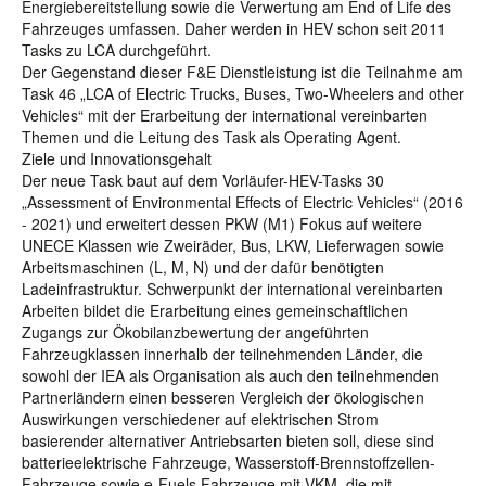
Energiebereitstellung sowie die Verwertung am End of Life des
Fahrzeuges umfassen. Daher werden in HEV schon seit 2011
Tasks zu LCA durchgeführt.
Der Gegenstand dieser F&E Dienstleistung ist die Teilnahme am
Task 46 „LCA of Electric Trucks, Buses, Two-Wheelers and other
Vehicles“ mit der Erarbeitung der international vereinbarten
Themen und die Leitung des Task als Operating Agent.
Ziele und Innovationsgehalt
Der neue Task baut auf dem Vorläufer-HEV-Tasks 30
„Assessment of Environmental Effects of Electric Vehicles“ (2016
- 2021) und erweitert dessen PKW (M1) Fokus auf weitere
UNECE Klassen wie Zweiräder, Bus, LKW, Lieferwagen sowie
Arbeitsmaschinen (L, M, N) und der dafür benötigten
Ladeinfrastruktur. Schwerpunkt der international vereinbarten
Arbeiten bildet die Erarbeitung eines gemeinschaftlichen
Zugangs zur Ökobilanzbewertung der angeführten
Fahrzeugklassen innerhalb der teilnehmenden Länder, die
sowohl der IEA als Organisation als auch den teilnehmenden
Partnerländern einen besseren Vergleich der ökologischen
Auswirkungen verschiedener auf elektrischen Strom
basierender alternativer Antriebsarten bieten soll, diese sind
batterieelektrische Fahrzeuge, Wasserstoff-Brennstoffzellen-
Fahrzeuge sowie e-Fuels Fahrzeuge mit VKM, die mit