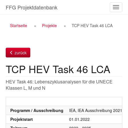
Zum
FFG Projektdatenbank
Naviga
Inhalt
ein-/a
Breadcrumb
Startseite
Projekte
TCP HEV Task 46 LCA
Navigation
zurück
TCP HEV Task 46 LCA
HEV Task 46: Lebenszyklusanalysen für die UNECE
Klassen L, M und N
Programm / Ausschreibung
IEA, IEA Ausschreibung 2021 - 
Projektstart
01.01.2022