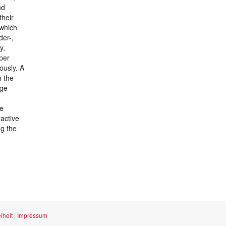
nd
their
 which
der-,
y,
pper
ously. A
h the
age
ce
ractive
ng the
iheit
|
Impressum