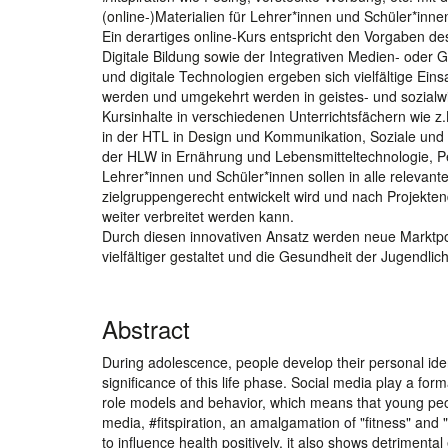
(online-)Materialien für Lehrer*innen und Schüler*inne
Ein derartiges online-Kurs entspricht den Vorgaben de
Digitale Bildung sowie der Integrativen Medien- oder
und digitale Technologien ergeben sich vielfältige Ei
werden und umgekehrt werden in geistes- und sozialwi
Kursinhalte in verschiedenen Unterrichtsfächern wie z
in der HTL in Design und Kommunikation, Soziale und
der HLW in Ernährung und Lebensmitteltechnologie, P
Lehrer*innen und Schüler*innen sollen in alle relevan
zielgruppengerecht entwickelt wird und nach Projekten
weiter verbreitet werden kann.
Durch diesen innovativen Ansatz werden neue Marktpot
vielfältiger gestaltet und die Gesundheit der Jugendlic
Abstract
During adolescence, people develop their personal ide
significance of this life phase. Social media play a for
role models and behavior, which means that young peopl
media, #fitspiration, an amalgamation of "fitness" and
to influence health positively, it also shows detrimental