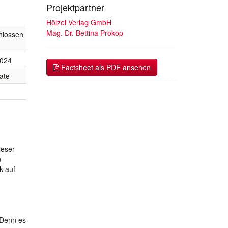
Projektpartner
Hölzel Verlag GmbH
Mag. Dr. Bettina Prokop
hlossen
2024
Factsheet als PDF ansehen
ate
ieser
n
k auf
 Denn es