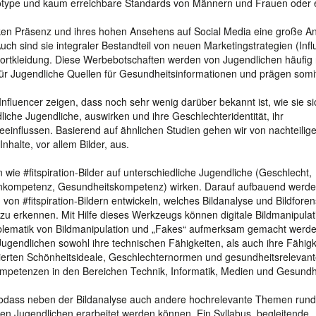
tereotype und kaum erreichbare Standards von Männern und Frauen oder
arken Präsenz und ihres hohen Ansehens auf Social Media eine große A
 Auch sind sie integraler Bestandteil von neuen Marketingstrategien (Infl
ortkleidung. Diese Werbebotschaften werden von Jugendlichen häufig n
 für Jugendliche Quellen für Gesundheitsinformationen und prägen somi
nfluencer zeigen, dass noch sehr wenig darüber bekannt ist, wie sie si
iche Jugendliche, auswirken und ihre Geschlechteridentität, ihr
influssen. Basierend auf ähnlichen Studien gehen wir von nachteilig
nhalte, vor allem Bilder, aus.
ie #fitspiration-Bilder auf unterschiedliche Jugendliche (Geschlecht,
dienkompetenz, Gesundheitskompetenz) wirken. Darauf aufbauend werde
on #fitspiration-Bildern entwickeln, welches Bildanalyse und Bildforen
rn zu erkennen. Mit Hilfe dieses Werkzeugs können digitale Bildmanipula
blematik von Bildmanipulation und „Fakes“ aufmerksam gemacht werde
ugendlichen sowohl ihre technischen Fähigkeiten, als auch ihre Fähigk
tierten Schönheitsideale, Geschlechternormen und gesundheitsrelevan
mpetenzen in den Bereichen Technik, Informatik, Medien und Gesundh
 sodass neben der Bildanalyse auch andere hochrelevante Themen run
 den Jugendlichen erarbeitet werden können. Ein Syllabus, begleitende