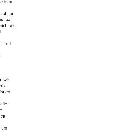
 extrem
nzahl an
uencer-
icht als
t
ch auf
en
n wir
sik
tionen
n.
eiten
te
eit
d um