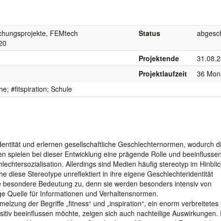
chungsprojekte, FEMtech
Status
abgesc
20
Projektende
31.08.
Projektlaufzeit
36 Mon
e; #fitspiration; Schule
dentität und erlernen gesellschaftliche Geschlechternormen, wodurch d
 spielen bei dieser Entwicklung eine prägende Rolle und beeinflusse
lechtersozialisation. Allerdings sind Medien häufig stereotyp im Hinblic
 diese Stereotype unreflektiert in ihre eigene Geschlechteridentität
e besondere Bedeutung zu, denn sie werden besonders intensiv von
ige Quelle für Informationen und Verhaltensnormen.
hmelzung der Begriffe „fitness“ und „inspiration“, ein enorm verbreitetes
sitiv beeinflussen möchte, zeigen sich auch nachteilige Auswirkungen.