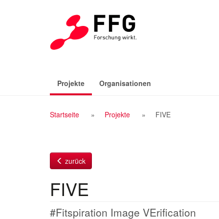
Zum
Inhalt
(aktiv)
Projekte
Organisationen
Breadcrumb
Startseite
Projekte
FIVE
Navigation
zurück
FIVE
#Fitspiration Image VErification