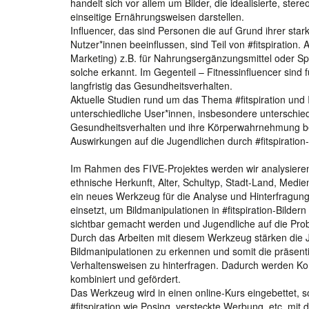
handelt sich vor allem um Bilder, die idealisierte, s
einseitige Ernährungsweisen darstellen.
Influencer, das sind Personen die auf Grund ihrer st
Nutzer*innen beeinflussen, sind Teil von #fitspiration.
Marketing) z.B. für Nahrungsergänzungsmittel oder Sp
solche erkannt. Im Gegenteil – Fitnessinfluencer sind
langfristig das Gesundheitsverhalten.
Aktuelle Studien rund um das Thema #fitspiration und I
unterschiedliche User*innen, insbesondere unterschiedl
Gesundheitsverhalten und ihre Körperwahrnehmung bee
Auswirkungen auf die Jugendlichen durch #fitspiration-I
Im Rahmen des FIVE-Projektes werden wir analysieren w
ethnische Herkunft, Alter, Schultyp, Stadt-Land, Me
ein neues Werkzeug für die Analyse und Hinterfragung v
einsetzt, um Bildmanipulationen in #fitspiration-Bilde
sichtbar gemacht werden und Jugendliche auf die Pro
Durch das Arbeiten mit diesem Werkzeug stärken die J
Bildmanipulationen zu erkennen und somit die präsen
Verhaltensweisen zu hinterfragen. Dadurch werden Ko
kombiniert und gefördert.
Das Werkzeug wird in einen online-Kurs eingebettet,
#fitspiration wie Posing, versteckte Werbung, etc. mit