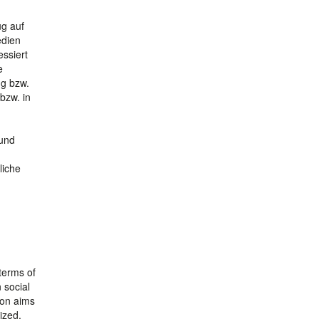
ug auf
edien
essiert
e
ng bzw.
bzw. in
 und
liche
 terms of
 social
ion aims
lized,