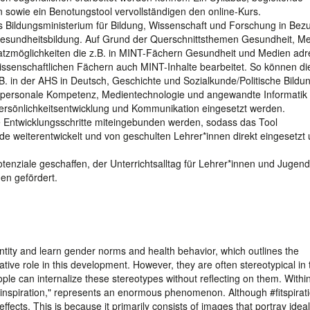
n sowie ein Benotungstool vervollständigen den online-Kurs.
s Bildungsministerium für Bildung, Wissenschaft und Forschung in Bez
 Gesundheitsbildung. Auf Grund der Querschnittsthemen Gesundheit, M
nsatzmöglichkeiten die z.B. in MINT-Fächern Gesundheit und Medien adr
ssenschaftlichen Fächern auch MINT-Inhalte bearbeitet. So können di
.B. in der AHS in Deutsch, Geschichte und Sozialkunde/Politische Bildu
 personale Kompetenz, Medientechnologie und angewandte Informatik 
ersönlichkeitsentwicklung und Kommunikation eingesetzt werden.
te Entwicklungsschritte miteingebunden werden, sodass das Tool
de weiterentwickelt und von geschulten Lehrer*innen direkt eingesetzt
enziale geschaffen, der Unterrichtsalltag für Lehrer*innen und Jugend
hen gefördert.
ntity and learn gender norms and health behavior, which outlines the
mative role in this development. However, they are often stereotypical in
e can internalize these stereotypes without reflecting on them. Within
 "inspiration," represents an enormous phenomenon. Although #fitspirat
 effects. This is because it primarily consists of images that portray idea