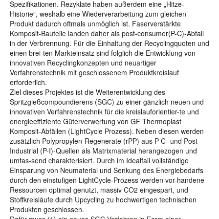
Spezifikationen. Rezyklate haben außerdem eine „Hitze-
Historie“, weshalb eine Wiederverarbeitung zum gleichen
Produkt dadurch oftmals unmöglich ist. Faserverstärkte
Komposit-Bauteile landen daher als post-consumer(P-C)-Abfall
in der Verbrennung. Für die Einhaltung der Recyclingquoten und
einen brei-ten Markteinsatz sind folglich die Entwicklung von
innovativen Recyclingkonzepten und neuartiger
Verfahrenstechnik mit geschlossenem Produktkreislauf
erforderlich.
Ziel dieses Projektes ist die Weiterentwicklung des
Spritzgießcompoundierens (SGC) zu einer gänzlich neuen und
innovativen Verfahrenstechnik für die kreislauforientier-te und
energieeffiziente Güterverwertung von GF Thermoplast
Komposit-Abfällen (LightCycle Prozess). Neben diesen werden
zusätzlich Polypropylen-Regenerate (rPP) aus P-C- und Post-
Industrial (P-I)-Quellen als Matrixmaterial herangezogen und
umfas-send charakterisiert. Durch im Idealfall vollständige
Einsparung von Neumaterial und Senkung des Energiebedarfs
durch den einstufigen LightCycle-Prozess werden vor-handene
Ressourcen optimal genutzt, massiv CO2 eingespart, und
Stoffkreisläufe durch Upcycling zu hochwertigen technischen
Produkten geschlossen.