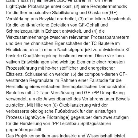
Dafür muss (1) ein neues SGC-Verfahren in Form einer
LightCycle-Pilotanlage entwi-ckelt, (2) eine Rezeptiermethodik
für die thermooxidative Stabilisierung und Glasfa-ser(GF)-
Verstärkung aus Rezyklat erarbeitet, (3) eine Inline-Messtechnik
für die konti-nuierliche Detektion von GF-Gehalt und
Schmelzequalität in Echtzeit entwickelt, und (4) die
Wirkzusammenhänge zwischen relevanten Prozessparametern
und den me-chanischen Eigenschaften der TC-Bauteile im
Hinblick auf eine in einem Nachfolgepro-jekt zu entwickelnde KI-
basierte Qualitätsregelung bestimmt werden. Diese vier inno-
vativen Entwicklungen sind wichtige Elemente einer robusten
Prozessführung mit ho-her stofflicher und energetischer
Effizienz. Schlussendlich werden (5) die compoun-dierten GF-
verstärkten Regranulate im Rahmen einer Fallstudie für die
Herstellung eines einfachen thermoplastischen Demonstrator-
Bauteiles mit UD-Tape Verstärkung und GF-rPP-Umspritzung
verwendet, um die Anwendbarkeit des Verfahrens unter Beweis
zu stellen. Mit Hilfe von (6) Ökobilanzierung wird der
verbesserte ökologische Fußabdruck für den einstufigen
Prozess (LightCycle-Pilotanlage) gegenüber dem zwei-stufigen
für die Herstellung von rPP-Leichtbau-Spritzgussteilen
gegenübergestellt.
Das Projektkonsortium aus Industrie und Wissenschaft leistet