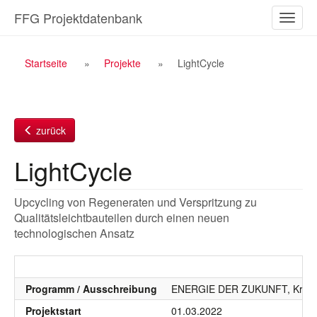
Zum
FFG Projektdatenbank
Naviga
Inhalt
ein-/a
Breadcrumb
Startseite
Projekte
LightCycle
Navigation
zurück
LightCycle
Upcycling von Regeneraten und Verspritzung zu
Qualitätsleichtbauteilen durch einen neuen
technologischen Ansatz
Programm / Ausschreibung
ENERGIE DER ZUKUNFT, Kreislauf
Projektstart
01.03.2022