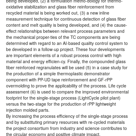
being developed, (2) a formulation metho-dology for thermo-
oxidative stabilization and glass fiber reinforcement from
recycled material is being worked out, (3) a new inline
measurement technique for continuous detection of glass fiber
content and melt quality is being developed, and (4) the cause-
effect relationships between relevant process parameters and
the mechanical proper-ties of the TC components are being
determined with regard to an AI-based quality control system to
be developed in a follow-up project. These four developments
are important elements of a robust process control with high
material and energy efficien-cy. Finally, the compounded glass
fiber reinforced regranulates will be used (5) in a case study for
the production of a simple thermoplastic demonstrator
component with PP-UD tape reinforcement and GF-rPP
overmolding to prove the applicability of the process. Life cycle
assessment (6) is used to compare the improved environmental
footprint for the single-stage process (LightCycle pilot plant)
versus the two-stage for the production of rPP lightweight
injection molded parts.
By increasing the process efficiency of the single-stage process
and by substituting primary resources with re-cycled materials
the project consortium from industry and science contributes to
the circular economy and positive climate impact.