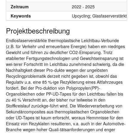
Zeitraum
2022 - 2025
Keywords
Upcycling; Glasfaserverstärkte
Projektbeschreibung
Endlosfaserverstärkte thermoplastische Leichtbau-Verbunde
(z.B. für Verkehr und erneuerbare Energie) haben ein niedriges
Gewicht und führen zu deutlicher CO2-Einsparung. Trotz
etablierter Fertigungstechnologien und Gewichtseinsparung ist
wei-terer Fortschritt im Leichtbau zunehmend schwierig, da die
Nachhaltigkeit dieser Pro-dukte wegen der ungelösten
Recyclingproblematik derzeit nicht gegeben ist, obwohl das
Regulativ u.a. eine 85 %-ige Rezyklierung eines Altfahrzeuges
fordert. Bei der Pro-duktion von Polypropylen(PP)-
Organoblechen oder PP-UD-Tapes für den Leichtbau fallen bis
zu 40 % Verschnitt an, der bisher nur teilweise in den
Stoffkreislauf zurückge-führt wird. Die Wiederverarbeitung von
Sekundärcomposites aus thermoplastischen Organoblechen
oder UD-Tapes ist kaum erforscht, woraus Hemmnisse für den
Einsatz von Rezyklaten resultieren, v.a. auch in der Automotive-
Branche wegen hoher Quali-tätsanforderungen und enger