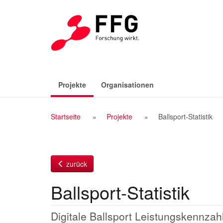
Zum
Inhalt
(aktiv)
Projekte
Organisationen
Breadcrumb
Startseite
Projekte
Ballsport-Statistik
Navigation
zurück
Ballsport-Statistik
Digitale Ballsport Leistungskennza