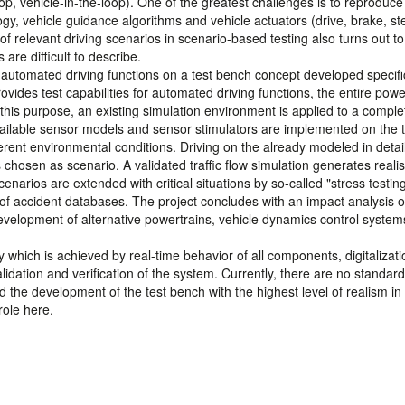
p, vehicle-in-the-loop). One of the greatest challenges is to reproduce
, vehicle guidance algorithms and vehicle actuators (drive, brake, st
of relevant driving scenarios in scenario-based testing also turns out t
 are difficult to describe.
 automated driving functions on a test bench concept developed specific
rovides test capabilities for automated driving functions, the entire powe
this purpose, an existing simulation environment is applied to a comple
 Available sensor models and sensor stimulators are implemented on the 
ferent environmental conditions. Driving on the already modeled in detai
hosen as scenario. A validated traffic flow simulation generates realis
cenarios are extended with critical situations by so-called "stress testin
of accident databases. The project concludes with an impact analysis o
evelopment of alternative powertrains, vehicle dynamics control syste
y which is achieved by real-time behavior of all components, digitalizati
alidation and verification of the system. Currently, there are no standard
 the development of the test bench with the highest level of realism in
role here.