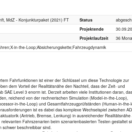
nft, MdZ - Konjunkturpaket (2021) FT
Status
abgesch
Projektende
30.09.2
Projektlaufzeit
36 Mona
ahren;X-in-the-Loop;Absicherungskette;Fahrzeugdynamik
tem Fahrfunktionen ist einer der Schlüssel um diese Technologie zur
eben dem Vorteil der Realitätsnähe den Nachteil, dass der Zeit- und
SAE Level 3 enorm ist. Derzeit arbeiten viele Institutionen daran, da
en, reichend von der rechnerischen Simulation (Model-in-the-Loop),
ocessor-in-the-Loop) und Gesamtfahrzeugprüfständen (Human-in-the-l
 Herausforderungen ist es dabei das komplexe Wechselspiel zwischen A
ktuatorik (Antrieb, Bremse, Lenkung) in ausreichender Realitätsnähe 
relevanten Fahrszenarien beim szenarienbasierten Testen gestaltet si
en schwer beschreibbar sind.