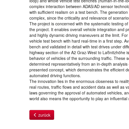
loop) and whole vehicle test benches (human-in-the-loo
complex interaction between ADAS/AD sensor technology
with sufficient realism on a test bench. The generation 
complex, since the criticality and relevance of scenarios
The project is concerned with the systematic testing of
the project. It enables overall vehicle integration and p
and highly dynamic driving maneuvers at the limit. For 
vehicle test bench with hard real-time in a first step.
bench and validated in detail with test drives under dif
highway section of the A2 Graz-West to Laßnitzhöhe is c
behavior of vehicles of the surrounding traffic. These s
determined representatively from an in-depth analysis 
presented concept, which demonstrates the efficient d
automated driving functions.
The innovation lies in the enormous closeness to realit
real routes, traffic flows and accident data as well as v
laws governing the approval of automated vehicles, and
world also means the opportunity to play an influential 
zurück