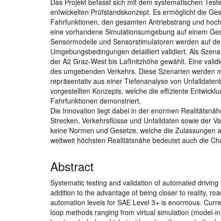
Das Projekt befasst sich mit dem systematischen Test
entwickelten Prüfstandskonzept. Es ermöglicht die Ges
Fahrfunktionen, den gesamten Antriebstrang und hoch
eine vorhandene Simulationsumgebung auf einem Gesam
Sensormodelle und Sensorstimulatoren werden auf dem
Umgebungsbedingungen detailliert validiert. Als Szena
der A2 Graz-West bis Laßnitzhöhe gewählt. Eine validi
des umgebenden Verkehrs. Diese Szenarien werden mit 
repräsentativ aus einer Tiefenanalyse von Unfalldate
vorgestellten Konzepts, welche die effiziente Entwick
Fahrfunktionen demonstriert.
Die Innovation liegt dabei in der enormen Realitätsnäh
Strecken, Verkehrsflüsse und Unfalldaten sowie der Val
keine Normen und Gesetze, welche die Zulassungen au
weltweit höchsten Realitätsnähe bedeutet auch die Chan
Abstract
Systematic testing and validation of automated driving f
addition to the advantage of being closer to reality, r
automation levels for SAE Level 3+ is enormous. Current
loop methods ranging from virtual simulation (model-i