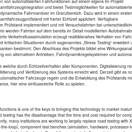
en von automatisierten Fahrfunktionen auf einem eigens im Projekt
amtfahrzeugintegration und bietet Testmöglichkeiten für automatisierte
dynamische Fahrmanöver im Grenzbereich. Dazu wird in einem ersten 
tfahrzeugprüfstand mit harter Echtzeit appliziert. Verfügbare
 Prüfstand implementiert und mit Versuchsfahrten bei unterschiedlic
rio werden Fahrten auf dem bereits im Detail modellierten Autobahnabs
erte Verkehrsflusssimulation erzeugt realitätsnahes Verhalten von Fah
kritischen Situationen durch sogenanntes „Stress Testing“ erweitert 
nbanken bestimmt. Den Abschluss des Projekts bildet eine Wirkungsana
lung von alternativen Antrieben, Fahrdynamikregelsystemen und automat
e welche durch Echtzeitverhalten aller Komponenten, Digitalisierung re
idierung und Verifizierung des Systems erreicht wird. Derzeit gibt es n
tomatischer Fahrzeuge regeln und die Entwicklung des Prüfstands mi
ce, hier eine einflussreiche Rolle zu spielen.
unctions is one of the keys to bringing this technology to market maturi
oad testing has the disadvantage that the time and cost required for com
ly, many institutions are working to largely replace road testing with X
n-the-loop), component test benches (simulation, hardware, processor-i