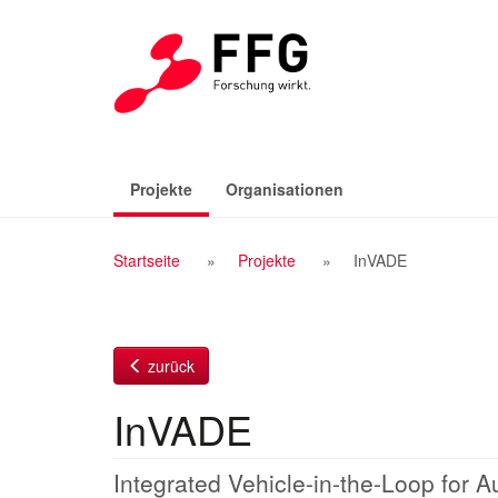
Zum
Inhalt
(aktiv)
Projekte
Organisationen
Breadcrumb
Startseite
Projekte
InVADE
Navigation
zurück
InVADE
Integrated Vehicle-in-the-Loop for 