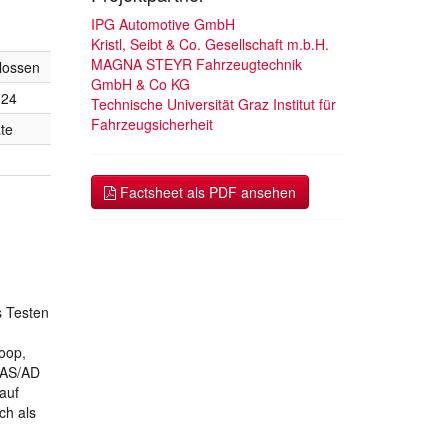
IPG Automotive GmbH
Kristl, Seibt & Co. Gesellschaft m.b.H.
MAGNA STEYR Fahrzeugtechnik
lossen
GmbH & Co KG
024
Technische Universität Graz Institut für
Fahrzeugsicherheit
te
Factsheet als PDF ansehen
s Testen
oop,
DAS/AD
auf
ch als