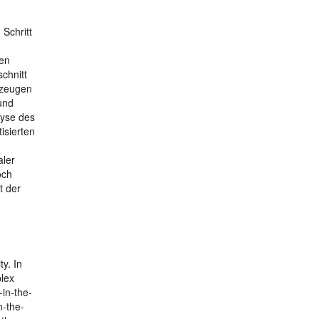
Schritt
hen
chnitt
rzeugen
und
lyse des
isierten
aler
och
t der
ty. In
plex
-in-the-
n-the-