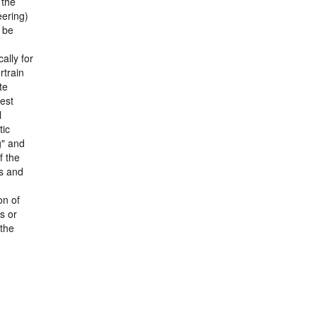
 the
eering)
o be
ally for
rtrain
te
test
l
tic
g" and
f the
ms and
on of
s or
 the