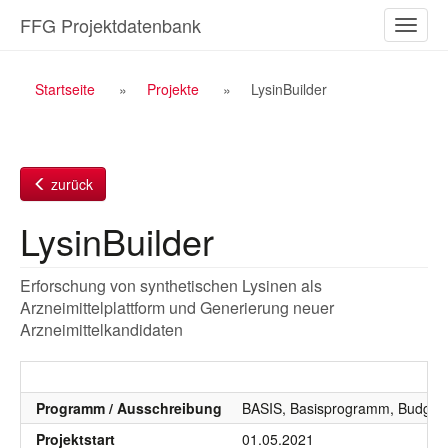
Zum
FFG Projektdatenbank
Naviga
Inhalt
ein-/a
Breadcrumb
Startseite
Projekte
LysinBuilder
Navigation
zurück
LysinBuilder
Erforschung von synthetischen Lysinen als
Arzneimittelplattform und Generierung neuer
Arzneimittelkandidaten
Programm / Ausschreibung
BASIS, Basisprogramm, Budgetj
Projektstart
01.05.2021