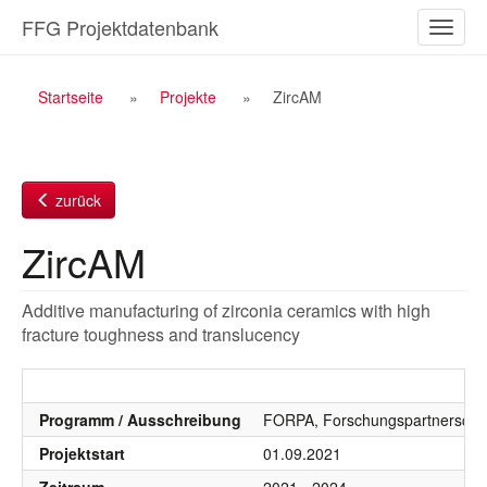
Zum
FFG Projektdatenbank
Naviga
Inhalt
ein-/a
Breadcrumb
Startseite
Projekte
ZircAM
Navigation
zurück
ZircAM
Additive manufacturing of zirconia ceramics with high
fracture toughness and translucency
Programm / Ausschreibung
FORPA, Forschungspartnersch
Projektstart
01.09.2021