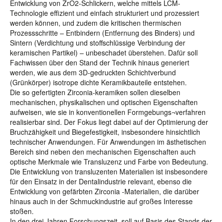
Entwicklung von ZrO2-Schlickern, welche mittels LCM-
Technologie effizient und einfach strukturiert und prozessiert
werden können, und zudem die kritischen thermischen
Prozessschritte – Entbindern (Entfernung des Binders) und
Sintern (Verdichtung und stoffschlüssige Verbindung der
keramischen Partikel) – unbeschadet überstehen. Dafür soll
Fachwissen über den Stand der Technik hinaus generiert
werden, wie aus dem 3D-gedruckten Schichtverbund
(Grünkörper) isotrope dichte Keramikbauteile entstehen.
Die so gefertigten Zirconia-keramiken sollen dieselben
mechanischen, physikalischen und optischen Eigenschaften
aufweisen, wie sie in konventionellen Formgebungs¬verfahren
realisierbar sind. Der Fokus liegt dabei auf der Optimierung der
Bruchzähigkeit und Biegefestigkeit, insbesondere hinsichtlich
technischer Anwendungen. Für Anwendungen im ästhetischen
Bereich sind neben den mechanischen Eigenschaften auch
optische Merkmale wie Transluzenz und Farbe von Bedeutung.
Die Entwicklung von transluzenten Materialien ist insbesondere
für den Einsatz in der Dentalindustrie relevant, ebenso die
Entwicklung von gefärbten Zirconia -Materialien, die darüber
hinaus auch in der Schmuckindustrie auf großes Interesse
stoßen.
In den drei Jahren Forschungszeit, soll auf Basis des Stands der