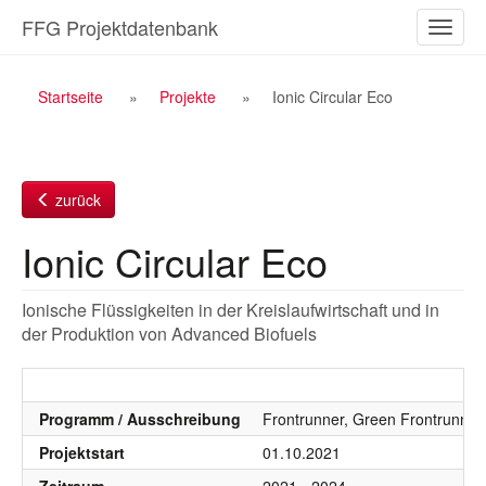
Zum
FFG Projektdatenbank
Naviga
Inhalt
ein-/a
Breadcrumb
Startseite
Projekte
Ionic Circular Eco
Navigation
zurück
Ionic Circular Eco
Ionische Flüssigkeiten in der Kreislaufwirtschaft und in
der Produktion von Advanced Biofuels
Programm / Ausschreibung
Frontrunner, Green Frontrunner
Projektstart
01.10.2021