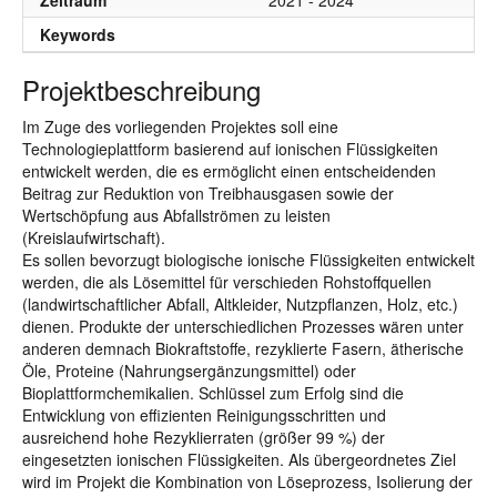
Zeitraum
2021 - 2024
Keywords
Projektbeschreibung
Im Zuge des vorliegenden Projektes soll eine
Technologieplattform basierend auf ionischen Flüssigkeiten
entwickelt werden, die es ermöglicht einen entscheidenden
Beitrag zur Reduktion von Treibhausgasen sowie der
Wertschöpfung aus Abfallströmen zu leisten
(Kreislaufwirtschaft).
Es sollen bevorzugt biologische ionische Flüssigkeiten entwickelt
werden, die als Lösemittel für verschieden Rohstoffquellen
(landwirtschaftlicher Abfall, Altkleider, Nutzpflanzen, Holz, etc.)
dienen. Produkte der unterschiedlichen Prozesses wären unter
anderen demnach Biokraftstoffe, rezyklierte Fasern, ätherische
Öle, Proteine (Nahrungsergänzungsmittel) oder
Bioplattformchemikalien. Schlüssel zum Erfolg sind die
Entwicklung von effizienten Reinigungsschritten und
ausreichend hohe Rezyklierraten (größer 99 %) der
eingesetzten ionischen Flüssigkeiten. Als übergeordnetes Ziel
wird im Projekt die Kombination von Löseprozess, Isolierung der