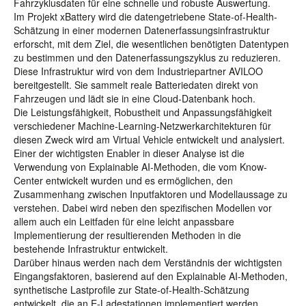
Fahrzyklusdaten für eine schnelle und robuste Auswertung.
Im Projekt xBattery wird die datengetriebene State-of-Health-
Schätzung in einer modernen Datenerfassungsinfrastruktur
erforscht, mit dem Ziel, die wesentlichen benötigten Datentypen
zu bestimmen und den Datenerfassungszyklus zu reduzieren.
Diese Infrastruktur wird von dem Industriepartner AVILOO
bereitgestellt. Sie sammelt reale Batteriedaten direkt von
Fahrzeugen und lädt sie in eine Cloud-Datenbank hoch.
Die Leistungsfähigkeit, Robustheit und Anpassungsfähigkeit
verschiedener Machine-Learning-Netzwerkarchitekturen für
diesen Zweck wird am Virtual Vehicle entwickelt und analysiert.
Einer der wichtigsten Enabler in dieser Analyse ist die
Verwendung von Explainable AI-Methoden, die vom Know-
Center entwickelt wurden und es ermöglichen, den
Zusammenhang zwischen Inputfaktoren und Modellaussage zu
verstehen. Dabei wird neben den spezifischen Modellen vor
allem auch ein Leitfaden für eine leicht anpassbare
Implementierung der resultierenden Methoden in die
bestehende Infrastruktur entwickelt.
Darüber hinaus werden nach dem Verständnis der wichtigsten
Eingangsfaktoren, basierend auf den Explainable AI-Methoden,
synthetische Lastprofile zur State-of-Health-Schätzung
entwickelt, die an E-Ladestationen implementiert werden