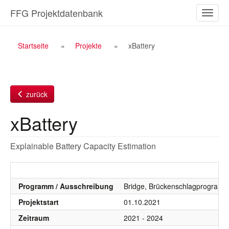
Zum
FFG Projektdatenbank
Naviga
Inhalt
ein-/a
Breadcrumb
Startseite
Projekte
xBattery
Navigation
zurück
xBattery
Explainable Battery Capacity Estimation
Programm / Ausschreibung
Bridge, Brückenschlagprogramm
Projektstart
01.10.2021
Zeitraum
2021 - 2024