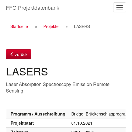
Zum
FFG Projektdatenbank
Naviga
Inhalt
ein-/a
Breadcrumb
Startseite
Projekte
LASERS
Navigation
zurück
LASERS
Laser Absorption Spectroscopy Emission Remote
Sensing
Programm / Ausschreibung
Bridge, Brückenschlagprogramm
Projektstart
01.10.2021