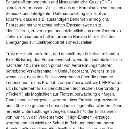
Schadstoffkomponenten und klimaschädliche Gase (GHG)
simultan zu erfassen. Ziel ist es aus der Kombination von neuer
Sensorik und intelligenter Datenauswertung ein Tool zu
schaffen, dass es z.B. zuständigen Behörden ermöglicht,
Fahrzeuge mit verdächtig hohen Emissionswerten zu
identifizieren, zu verfolgen und letztendlich aus dem Verkehr zu
ziehen, um saubere Luft im urbanen Bereich für die Zeit des
Überganges zur Elektromobilität sicherzustellen.
Trotz der stark forcierten, und deshalb rapide fortschreitenden
Elektrifizierung des Personenverkehrs, werden jedenfalls für die
nächsten 10 Jahre noch primär von Verbrennungsmotoren
betriebene Verkehrsmittel in Umlauf gebracht. Weiters ist es
wesentlich, dass das Emissionsverhalten über die gesamte
Lebensdauer eines Kraftfahrzeuges überwacht wird. RES würde
sich komplementär zur periodischen technischen Überprüfung
(“Pickerl”) als Möglichkeit zur Flottenüberwachung einfügen.
Damit kann sichergestellt werden, dass Emissionsgrenzwerte
auch über die gesamte Lebensdauer eingehalten werden. Denn
neueste Untersuchungen zeigen, dass 97 % der Emissionen
von nur 15 % der Verkehrsmittel (“High-Emitter”) erzeugt
werden und ein wichtiger Schritt in Richtung einer sauberen
Atemluft wäre es diese High-Emitter zu identifizieren und aus