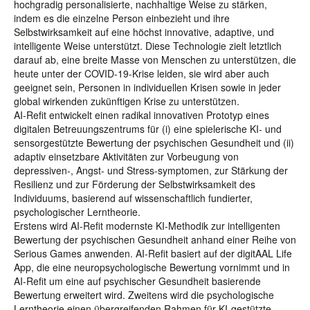
hochgradig personalisierte, nachhaltige Weise zu stärken,
indem es die einzelne Person einbezieht und ihre
Selbstwirksamkeit auf eine höchst innovative, adaptive, und
intelligente Weise unterstützt. Diese Technologie zielt letztlich
darauf ab, eine breite Masse von Menschen zu unterstützen, die
heute unter der COVID-19-Krise leiden, sie wird aber auch
geeignet sein, Personen in individuellen Krisen sowie in jeder
global wirkenden zukünftigen Krise zu unterstützen.
AI-Refit entwickelt einen radikal innovativen Prototyp eines
digitalen Betreuungszentrums für (i) eine spielerische KI- und
sensorgestützte Bewertung der psychischen Gesundheit und (ii)
adaptiv einsetzbare Aktivitäten zur Vorbeugung von
depressiven-, Angst- und Stress-symptomen, zur Stärkung der
Resilienz und zur Förderung der Selbstwirksamkeit des
Individuums, basierend auf wissenschaftlich fundierter,
psychologischer Lerntheorie.
Erstens wird AI-Refit modernste KI-Methodik zur intelligenten
Bewertung der psychischen Gesundheit anhand einer Reihe von
Serious Games anwenden. AI-Refit basiert auf der digitAAL Life
App, die eine neuropsychologische Bewertung vornimmt und in
AI-Refit um eine auf psychischer Gesundheit basierende
Bewertung erweitert wird. Zweitens wird die psychologische
Lerntheorie einen übergreifenden Rahmen für KI-gestützte