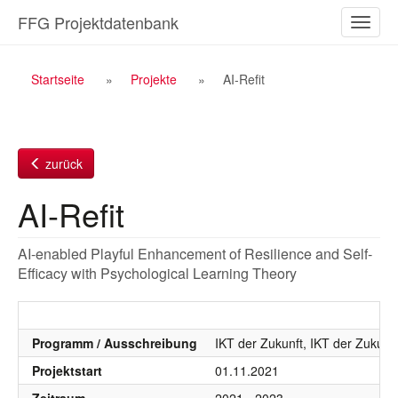
Zum
FFG Projektdatenbank
Naviga
Inhalt
ein-/a
Breadcrumb
Startseite
Projekte
AI-Refit
Navigation
zurück
AI-Refit
AI-enabled Playful Enhancement of Resilience and Self-
Efficacy with Psychological Learning Theory
Programm / Ausschreibung
IKT der Zukunft, IKT der Zukunft
Projektstart
01.11.2021