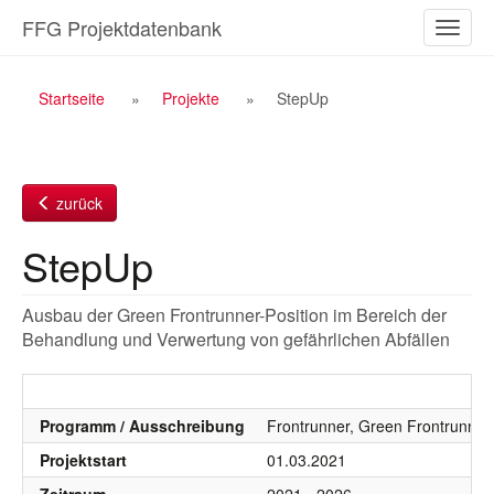
Zum
FFG Projektdatenbank
Naviga
Inhalt
ein-/a
Breadcrumb
Startseite
Projekte
StepUp
Navigation
zurück
StepUp
Ausbau der Green Frontrunner-Position im Bereich der
Behandlung und Verwertung von gefährlichen Abfällen
Programm / Ausschreibung
Frontrunner, Green Frontrunner
Projektstart
01.03.2021