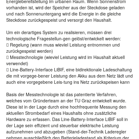
Energiebereitstellung im urbanen Raum. Wenn Sonnenstrom
vorhanden ist, wird der Speicher aus der Steckdose geladen
und nach Sonnenuntergang wird die Energie in die gleiche
Steckdose zurückgespeist und versorgt den Haushalt.
Um ein derartiges System zu realisieren, müssen drei
technologische Fragestellun-gen gelöst/entwickelt werden:
 Regelung (wann muss wieviel Leistung entnommen und
zurückgespeist werden)
 Messtechnologie (wieviel Leistung wird im Haushalt aktuell
verwendet)
 Line-Battery-Interface LiBIF, eine bidirektionale Ladeschaltung
die mit vorgege-bener Leistung den Akku aus dem Netz lädt und
auch eine vorgegebene Leis-tung ins Netz zurückspeisen kann
Basis der Messtechnologie ist das patentierte Verfahren,
welches vom Gründerteam an der TU Graz entwickelt wurde.
Diese ist in der Lage durch eine hochfrequente Messung den
aktuellen Strombedarf eines Haushalts ohne zusätzliche
Hardware zu erfassen. Das Line-Battery-Interface LiBIF soll in
der Lage sein effizient und steuerbar elektrische Leistung
aufzunehmen und abzugeben (Stand-der-Technik Laderegler
nehmen ausschließlich den Batterieladestand als Kriterium der