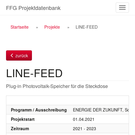
Zum
FFG Projektdatenbank
Naviga
Inhalt
ein-/a
Breadcrumb
Startseite
Projekte
LINE-FEED
Navigation
zurück
LINE-FEED
Plug-in Photovoltaik-Speicher für die Steckdose
Programm / Ausschreibung
ENERGIE DER ZUKUNFT, SdZ, S
Projektstart
01.04.2021
Zeitraum
2021 - 2023