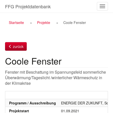
Zum
FFG Projektdatenbank
Naviga
Inhalt
ein-/a
Breadcrumb
Startseite
Projekte
Coole Fenster
Navigation
zurück
Coole Fenster
Fenster mit Beschattung im Spannungsfeld sommerliche
Überwärmung/Tageslicht /winterlicher Wärmeschutz in
der Klimakrise
Programm / Ausschreibung
ENERGIE DER ZUKUNFT, SdZ, S
Projektstart
01.09.2021