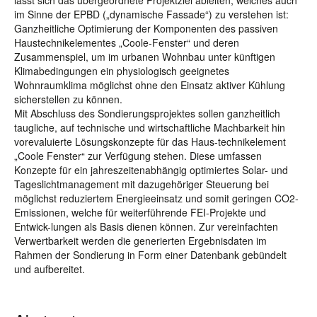
lässt sich das übergeordnete Projektziel ableiten, welches auch
im Sinne der EPBD („dynamische Fassade“) zu verstehen ist:
Ganzheitliche Optimierung der Komponenten des passiven
Haustechnikelementes „Coole-Fenster“ und deren
Zusammenspiel, um im urbanen Wohnbau unter künftigen
Klimabedingungen ein physiologisch geeignetes
Wohnraumklima möglichst ohne den Einsatz aktiver Kühlung
sicherstellen zu können.
Mit Abschluss des Sondierungsprojektes sollen ganzheitlich
taugliche, auf technische und wirtschaftliche Machbarkeit hin
vorevaluierte Lösungskonzepte für das Haus-technikelement
„Coole Fenster“ zur Verfügung stehen. Diese umfassen
Konzepte für ein jahreszeitenabhängig optimiertes Solar- und
Tageslichtmanagement mit dazugehöriger Steuerung bei
möglichst reduziertem Energieeinsatz und somit geringen CO2-
Emissionen, welche für weiterführende FEI-Projekte und
Entwick-lungen als Basis dienen können. Zur vereinfachten
Verwertbarkeit werden die generierten Ergebnisdaten im
Rahmen der Sondierung in Form einer Datenbank gebündelt
und aufbereitet.