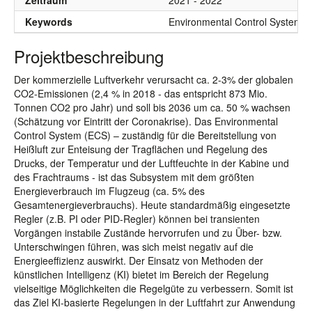
Zeitraum
2021 - 2022
Keywords
Environmental Control System; K
Projektbeschreibung
Der kommerzielle Luftverkehr verursacht ca. 2-3% der globalen
CO2-Emissionen (2,4 % in 2018 - das entspricht 873 Mio.
Tonnen CO2 pro Jahr) und soll bis 2036 um ca. 50 % wachsen
(Schätzung vor Eintritt der Coronakrise). Das Environmental
Control System (ECS) – zuständig für die Bereitstellung von
Heißluft zur Enteisung der Tragflächen und Regelung des
Drucks, der Temperatur und der Luftfeuchte in der Kabine und
des Frachtraums - ist das Subsystem mit dem größten
Energieverbrauch im Flugzeug (ca. 5% des
Gesamtenergieverbrauchs). Heute standardmäßig eingesetzte
Regler (z.B. PI oder PID-Regler) können bei transienten
Vorgängen instabile Zustände hervorrufen und zu Über- bzw.
Unterschwingen führen, was sich meist negativ auf die
Energieeffizienz auswirkt. Der Einsatz von Methoden der
künstlichen Intelligenz (KI) bietet im Bereich der Regelung
vielseitige Möglichkeiten die Regelgüte zu verbessern. Somit ist
das Ziel KI-basierte Regelungen in der Luftfahrt zur Anwendung