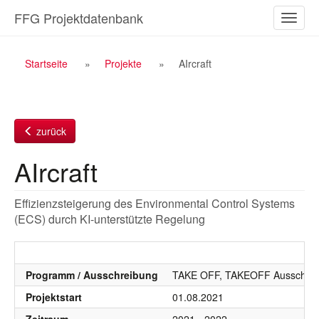
Zum
FFG Projektdatenbank
Naviga
Inhalt
ein-/a
Breadcrumb
Startseite
Projekte
AIrcraft
Navigation
zurück
AIrcraft
Effizienzsteigerung des Environmental Control Systems
(ECS) durch KI-unterstützte Regelung
Programm / Ausschreibung
TAKE OFF, TAKEOFF Ausschrei
Projektstart
01.08.2021