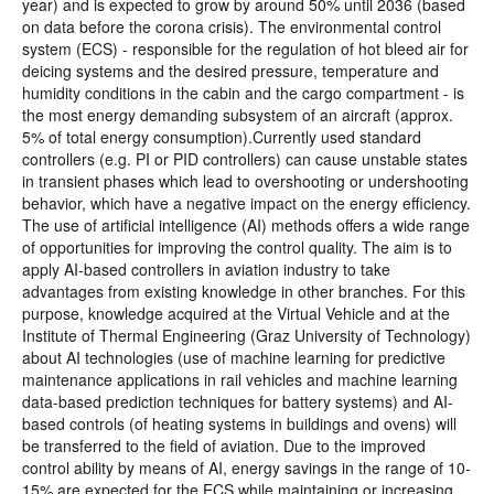
year) and is expected to grow by around 50% until 2036 (based
on data before the corona crisis). The environmental control
system (ECS) - responsible for the regulation of hot bleed air for
deicing systems and the desired pressure, temperature and
humidity conditions in the cabin and the cargo compartment - is
the most energy demanding subsystem of an aircraft (approx.
5% of total energy consumption).Currently used standard
controllers (e.g. PI or PID controllers) can cause unstable states
in transient phases which lead to overshooting or undershooting
behavior, which have a negative impact on the energy efficiency.
The use of artificial intelligence (AI) methods offers a wide range
of opportunities for improving the control quality. The aim is to
apply AI-based controllers in aviation industry to take
advantages from existing knowledge in other branches. For this
purpose, knowledge acquired at the Virtual Vehicle and at the
Institute of Thermal Engineering (Graz University of Technology)
about AI technologies (use of machine learning for predictive
maintenance applications in rail vehicles and machine learning
data-based prediction techniques for battery systems) and AI-
based controls (of heating systems in buildings and ovens) will
be transferred to the field of aviation. Due to the improved
control ability by means of AI, energy savings in the range of 10-
15% are expected for the ECS while maintaining or increasing