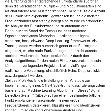
viel Erfahrung den entsprechende Funkstandards zuordnen,
denn die verschiedenen Multiplex- und Modulationsarten sind
als charakteristische Muster erkennbar. Da seit 1914 die Anzahl
der Funkdienste exponentiell gewachsen ist und die meisten
Frequenzbänder fast ständig belegt sind, wurde es erforderlich
die Analyse der Funküberwachung zu automatisieren.
Der publizierte Stand der Technik ist, dass moderne
Signalanalysesystem Methoden künstlicher Intelligenz
einsetzen, beispielsweise Deep-Learning-Frameworks. Als
Trainingsdaten werden numerisch generierten Funksignale
eingesetzt, welche reale Funkstörungen aber nicht ausreichend
abbilden, wodurch die Detektionskonfidenz durch den
Analysealgorithmus für den realen Einsatz unzureichend sein
könnte. Im vorliegenden Projekt soll, eine vielfältigere und
realistischere Verzerrung, einschließlich Echo, Dopplereffekt,
usw. dargestellt werden.
Ziel des Projektes ist die Erstellung einer Vorstudie zur
Implementierung eines C4ISR-Spektrums-Klassifizierungsystem
basierend auf Machine Learning Algorithmen. Dieses "Signal
Detection System" (SiDeS) soll an einem bestimmten örtlichen
Punkt empfangene Funksignale in einem großen
Frequenzbereich detektieren, klassifizieren und identifizieren
können, um so die kontextbezogene Analyse und