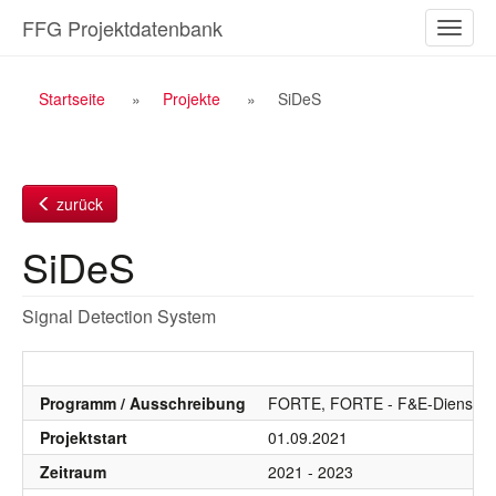
Zum
FFG Projektdatenbank
Naviga
Inhalt
ein-/a
Breadcrumb
Startseite
Projekte
SiDeS
Navigation
zurück
SiDeS
Signal Detection System
Programm / Ausschreibung
FORTE, FORTE - F&E-Dienstlei
Projektstart
01.09.2021
Zeitraum
2021 - 2023