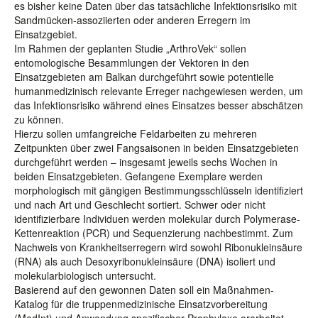
es bisher keine Daten über das tatsächliche Infektionsrisiko mit
Sandmücken-assoziierten oder anderen Erregern im
Einsatzgebiet.
Im Rahmen der geplanten Studie „ArthroVek“ sollen
entomologische Besammlungen der Vektoren in den
Einsatzgebieten am Balkan durchgeführt sowie potentielle
humanmedizinisch relevante Erreger nachgewiesen werden, um
das Infektionsrisiko während eines Einsatzes besser abschätzen
zu können.
Hierzu sollen umfangreiche Feldarbeiten zu mehreren
Zeitpunkten über zwei Fangsaisonen in beiden Einsatzgebieten
durchgeführt werden – insgesamt jeweils sechs Wochen in
beiden Einsatzgebieten. Gefangene Exemplare werden
morphologisch mit gängigen Bestimmungsschlüsseln identifiziert
und nach Art und Geschlecht sortiert. Schwer oder nicht
identifizierbare Individuen werden molekular durch Polymerase-
Kettenreaktion (PCR) und Sequenzierung nachbestimmt. Zum
Nachweis von Krankheitserregern wird sowohl Ribonukleinsäure
(RNA) als auch Desoxyribonukleinsäure (DNA) isoliert und
molekularbiologisch untersucht.
Basierend auf den gewonnen Daten soll ein Maßnahmen-
Katalog für die truppenmedizinische Einsatzvorbereitung