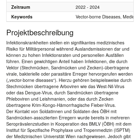
Zeitraum
2022 - 2024
Keywords
Vector-borne Diseases, Medical 
Projektbeschreibung
Infektionskrankheiten stellen ein signifikantes medizinisches
Risiko für Militärpersonal während Auslandsmissionen dar und
können zu hohen Infektionsraten und personellen Ausfällen
führen. Einen gewichtigen Anteil haben Infektionen, die durch
Vektor (Stechmücken, Sandmücken und Zecken)-übertragene
virale, bakterielle oder parasitäre Erreger hervorgerufen werden
(„vector-borne diseases“). Hierzu gehören beispielsweise durch
Stechmücken übertragene Arboviren wie das West-Nil-Virus
oder das Dengue-Virus, durch Sandmücken übertragene
Phleboviren und Leishmanien, oder das durch Zecken
übertragene Krim-Kongo-Hämorrhagische Fieber-Virus.
Der Kontakt von Soldatinnen und Soldaten des ÖBH mit
Sandmücken-assoziierten Erregern wurde bereits in mehreren
Seroprävalenzstudien in Kooperation des BMLV (ÖBH) mit dem
Institut für Spezifische Prophylaxe und Tropenmedizin (ISPTM)
der Medizinischen Universität Wien nachgewiesen. Jedoch gibt