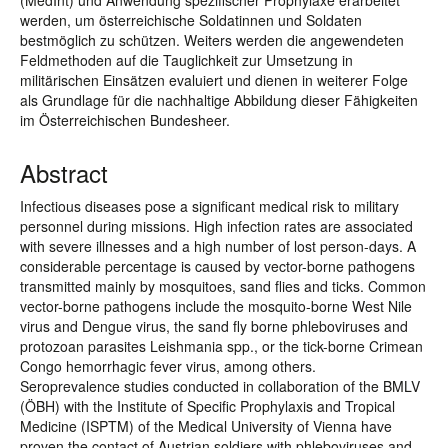
(MedInt) und Anwendung spezifischer Prophylaxe erarbeitet
werden, um österreichische Soldatinnen und Soldaten
bestmöglich zu schützen. Weiters werden die angewendeten
Feldmethoden auf die Tauglichkeit zur Umsetzung in
militärischen Einsätzen evaluiert und dienen in weiterer Folge
als Grundlage für die nachhaltige Abbildung dieser Fähigkeiten
im Österreichischen Bundesheer.
Abstract
Infectious diseases pose a significant medical risk to military
personnel during missions. High infection rates are associated
with severe illnesses and a high number of lost person-days. A
considerable percentage is caused by vector-borne pathogens
transmitted mainly by mosquitoes, sand flies and ticks. Common
vector-borne pathogens include the mosquito-borne West Nile
virus and Dengue virus, the sand fly borne phleboviruses and
protozoan parasites Leishmania spp., or the tick-borne Crimean
Congo hemorrhagic fever virus, among others.
Seroprevalence studies conducted in collaboration of the BMLV
(ÖBH) with the Institute of Specific Prophylaxis and Tropical
Medicine (ISPTM) of the Medical University of Vienna have
proven the contact of Austrian soldiers with phleboviruses and