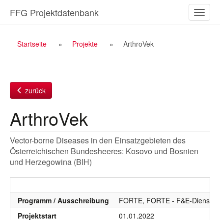
Zum
FFG Projektdatenbank
Naviga
Inhalt
ein-/a
Breadcrumb
Startseite
Projekte
ArthroVek
Navigation
zurück
ArthroVek
Vector-borne Diseases in den Einsatzgebieten des
Österreichischen Bundesheeres: Kosovo und Bosnien
und Herzegowina (BIH)
Programm / Ausschreibung
FORTE, FORTE - F&E-Dienstlei
Projektstart
01.01.2022