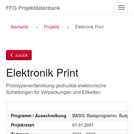
Zum
FFG Projektdatenbank
Naviga
Inhalt
ein-/a
Breadcrumb
Startseite
Projekte
Elektronik Print
Navigation
zurück
Elektronik Print
Prototypenentwicklung gedruckte elektronische
Schaltungen für Verpackungen und Etiketten
Programm / Ausschreibung
BASIS, Basisprogramm, Budgetj
Projektstart
01.01.2021