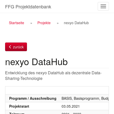
Zum
FFG Projektdatenbank
Naviga
Inhalt
ein-/a
Breadcrumb
Startseite
Projekte
nexyo DataHub
Navigation
zurück
nexyo DataHub
Entwicklung des nexyo DataHub als dezentrale Data-
Sharing-Technologie
Programm / Ausschreibung
BASIS, Basisprogramm, Budgetj
Projektstart
03.05.2021