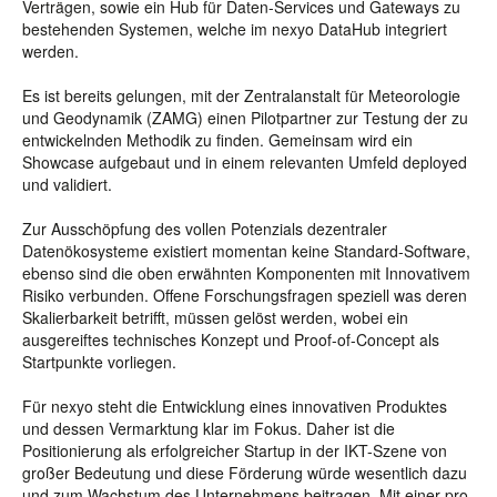
Verträgen, sowie ein Hub für Daten-Services und Gateways zu
bestehenden Systemen, welche im nexyo DataHub integriert
werden.
Es ist bereits gelungen, mit der Zentralanstalt für Meteorologie
und Geodynamik (ZAMG) einen Pilotpartner zur Testung der zu
entwickelnden Methodik zu finden. Gemeinsam wird ein
Showcase aufgebaut und in einem relevanten Umfeld deployed
und validiert.
Zur Ausschöpfung des vollen Potenzials dezentraler
Datenökosysteme existiert momentan keine Standard-Software,
ebenso sind die oben erwähnten Komponenten mit Innovativem
Risiko verbunden. Offene Forschungsfragen speziell was deren
Skalierbarkeit betrifft, müssen gelöst werden, wobei ein
ausgereiftes technisches Konzept und Proof-of-Concept als
Startpunkte vorliegen.
Für nexyo steht die Entwicklung eines innovativen Produktes
und dessen Vermarktung klar im Fokus. Daher ist die
Positionierung als erfolgreicher Startup in der IKT-Szene von
großer Bedeutung und diese Förderung würde wesentlich dazu
und zum Wachstum des Unternehmens beitragen. Mit einer pro-