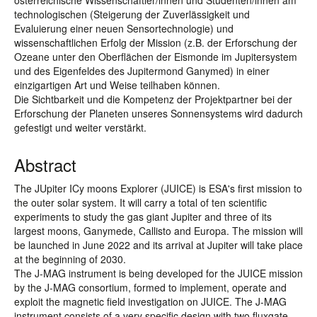
österreichische Wissenschaftler/innen und Studenten/innen am
technologischen (Steigerung der Zuverlässigkeit und
Evaluierung einer neuen Sensortechnologie) und
wissenschaftlichen Erfolg der Mission (z.B. der Erforschung der
Ozeane unter den Oberflächen der Eismonde im Jupitersystem
und des Eigenfeldes des Jupitermond Ganymed) in einer
einzigartigen Art und Weise teilhaben können.
Die Sichtbarkeit und die Kompetenz der Projektpartner bei der
Erforschung der Planeten unseres Sonnensystems wird dadurch
gefestigt und weiter verstärkt.
Abstract
The JUpiter ICy moons Explorer (JUICE) is ESA's first mission to
the outer solar system. It will carry a total of ten scientific
experiments to study the gas giant Jupiter and three of its
largest moons, Ganymede, Callisto and Europa. The mission will
be launched in June 2022 and its arrival at Jupiter will take place
at the beginning of 2030.
The J-MAG instrument is being developed for the JUICE mission
by the J-MAG consortium, formed to implement, operate and
exploit the magnetic field investigation on JUICE. The J-MAG
instrument consists of a very specific design with two fluxgate