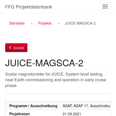
Zum
FFG Projektdatenbank
Naviga
Inhalt
ein-/a
Breadcrumb
Startseite
Projekte
JUICE-MAGSCA-2
Navigation
zurück
JUICE-MAGSCA-2
Scalar magnetometer for JUICE: System level testing,
near Earth commissioning and operation in early cruise
phase
Programm / Ausschreibung
ASAP, ASAP 17. Ausschreibung 
Projektstart
01.09.2021