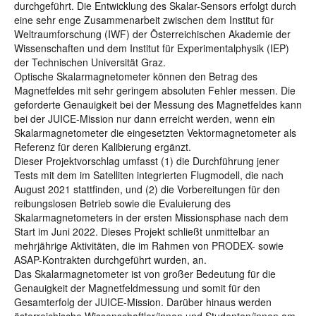
durchgeführt. Die Entwicklung des Skalar-Sensors erfolgt durch
eine sehr enge Zusammenarbeit zwischen dem Institut für
Weltraumforschung (IWF) der Österreichischen Akademie der
Wissenschaften und dem Institut für Experimentalphysik (IEP)
der Technischen Universität Graz.
Optische Skalarmagnetometer können den Betrag des
Magnetfeldes mit sehr geringem absoluten Fehler messen. Die
geforderte Genauigkeit bei der Messung des Magnetfeldes kann
bei der JUICE-Mission nur dann erreicht werden, wenn ein
Skalarmagnetometer die eingesetzten Vektormagnetometer als
Referenz für deren Kalibierung ergänzt.
Dieser Projektvorschlag umfasst (1) die Durchführung jener
Tests mit dem im Satelliten integrierten Flugmodell, die nach
August 2021 stattfinden, und (2) die Vorbereitungen für den
reibungslosen Betrieb sowie die Evaluierung des
Skalarmagnetometers in der ersten Missionsphase nach dem
Start im Juni 2022. Dieses Projekt schließt unmittelbar an
mehrjährige Aktivitäten, die im Rahmen von PRODEX- sowie
ASAP-Kontrakten durchgeführt wurden, an.
Das Skalarmagnetometer ist von großer Bedeutung für die
Genauigkeit der Magnetfeldmessung und somit für den
Gesamterfolg der JUICE-Mission. Darüber hinaus werden