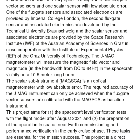
vector sensors and one scalar sensor with low absolute error.
One of the fluxgate sensors and associated electronics are
provided by Imperial College London, the second fluxgate
sensor and associated electronics are developed by the
Technical University Braunschweig and the scalar sensor and
associated electronics are provided by the Space Research
Institute (IWF) of the Austrian Academy of Sciences in Graz in
close cooperation with the Institute of Experimental Physics
(IEP) of the Graz University of Technology. The J-MAG
magnetometer will measure the magnetic field vector and
magnitude (in the bandwidth from DC to 64Hz) in the spacecraft
vicinity on a 10.5 meter long boom.
The scalar sub-instrument (MAGSCA) is an optical
magnetometer with low absolute error. The required accuracy of
the J-MAG instrument can only be achieved when the fluxgate
vector sensors are calibrated with the MAGSCA as baseline
instrument.
This project aims for (1) the spacecraft level verification tests
with the flight model after August 2021 and (2) the preparation
of the operation in space, near Earth commissioning and
performance verification in the early cruise phase. These tasks
are essential for the mission success. This project is a direct