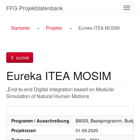
Zum
FFG Projektdatenbank
Naviga
Inhalt
ein-/a
Breadcrumb
Startseite
Projekte
Eureka ITEA MOSIM
Navigation
zurück
Eureka ITEA MOSIM
„End-to-end Digital Integration based on Modular
Simulation of Natural Human Motions
Programm / Ausschreibung
BASIS, Basisprogramm, Budgetj
Projektstart
01.09.2020