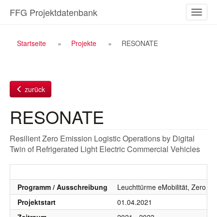
Zum
FFG Projektdatenbank
Naviga
Inhalt
ein-/a
Breadcrumb
Startseite
Projekte
RESONATE
Navigation
zurück
RESONATE
Resilient Zero Emission Logistic Operations by Digital
Twin of Refrigerated Light Electric Commercial Vehicles
Programm / Ausschreibung
Leuchttürme eMobilität, Zero Emi
Projektstart
01.04.2021