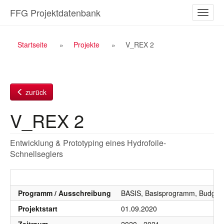
Zum
FFG Projektdatenbank
Naviga
Inhalt
ein-/a
Breadcrumb
Startseite
Projekte
V_REX 2
Navigation
zurück
V_REX 2
Entwicklung & Prototyping eines Hydrofoile-
Schnellseglers
Programm / Ausschreibung
BASIS, Basisprogramm, Budgetj
Projektstart
01.09.2020