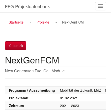
Zum
FFG Projektdatenbank
Naviga
Inhalt
ein-/a
Breadcrumb
Startseite
Projekte
NextGenFCM
Navigation
zurück
NextGenFCM
Next Generation Fuel Cell Module
Programm / Ausschreibung
Mobilität der Zukunft, MdZ - 15
Projektstart
01.02.2021
Zeitraum
2021 - 2023